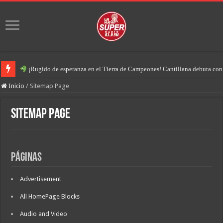
¡Rugido de esperanza en el Tierra de Campeones! Cantillana debuta con u
Inicio
/
Sitemap Page
Sitemap Page
Páginas
Advertisement
All HomePage Blocks
Audio and Video