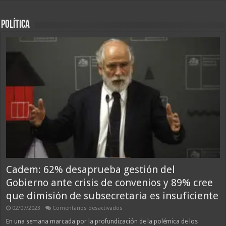
reestructuración
‘Jano’
táctica
Express!
del
Alejandro
«Dragón»
Política
Tabilo
arrasa
en
Madrid
y
ya
prepara
su
revancha
contra
el
Top
15
Cadem: 62% desaprueba gestión del
Gobierno ante crisis de convenios y 89% cree
que dimisión de subsecretaria es insuficiente
en
02/07/2023
Comentarios desactivados
Cadem:
62%
En una semana marcada por la profundización de la polémica de los