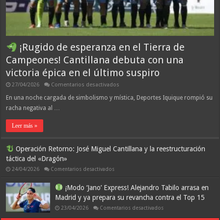
Río
¡Rugido de esperanza en el Tierra de
Campeones! Cantillana debuta con una
victoria épica en el último suspiro
en
27/04/2026
Comentarios desactivados
¡Rugido
En una noche cargada de simbolismo y mística, Deportes Iquique rompió su
de
racha negativa al …
esperanza
en
el
Leer más »
Tierra
de
Campeones!
Operación Retorno: José Miguel Cantillana y la reestructuración
Cantillana
debuta
táctica del «Dragón»
con
una
en
24/04/2026
Comentarios desactivados
victoria
épica
Operación
Retorno:
en
¡Modo ‘Jano’ Express! Alejandro Tabilo arrasa en
José
el
Madrid y ya prepara su revancha contra el Top 15
Miguel
último
Cantillana
suspiro
en
23/04/2026
Comentarios desactivados
y
la
¡Modo