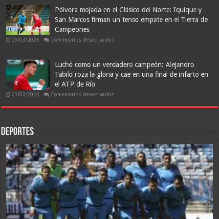
a
Condolencia:
La
En
Pólvora mojada en el Clásico del Norte: Iquique y
Calera
memoria
San Marcos firman un tenso empate en el Tierra de
y
de
le
Don
Campeones
arrebata
Arsenio
la
Lozano
en
09/03/2026
Comentarios desactivados
cima
Vidal
Pólvora
a
mojada
Colo
en
Colo
el
Luchó como un verdadero campeón: Alejandro
Clásico
Tabilo roza la gloria y cae en una final de infarto en
del
Norte:
el ATP de Río
Iquique
y
en
23/02/2026
Comentarios desactivados
San
Luchó
Marcos
como
firman
un
un
verdadero
tenso
campeón:
empate
Alejandro
Deportes
en
Tabilo
el
roza
Tierra
la
de
gloria
Campeones
y
cae
en
una
final
de
infarto
en
el
ATP
de