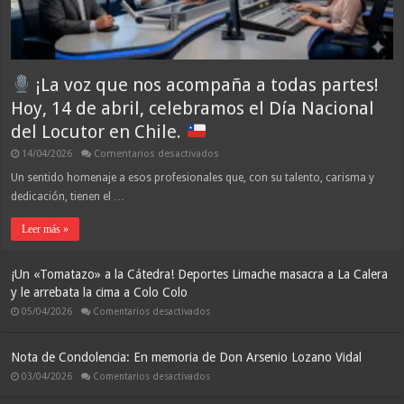
¡La voz que nos acompaña a todas partes!
Hoy, 14 de abril, celebramos el Día Nacional
del Locutor en Chile.
en
14/04/2026
Comentarios desactivados
¡La
Un sentido homenaje a esos profesionales que, con su talento, carisma y
voz
dedicación, tienen el …
que
nos
acompaña
Leer más »
a
todas
partes!
Hoy,
¡Un «Tomatazo» a la Cátedra! Deportes Limache masacra a La Calera
14
y le arrebata la cima a Colo Colo
de
abril,
en
05/04/2026
Comentarios desactivados
celebramos
¡Un
el
«Tomatazo»
Día
a
Nacional
la
Nota de Condolencia: En memoria de Don Arsenio Lozano Vidal
del
Cátedra!
Deportes
en
Locutor
03/04/2026
Comentarios desactivados
Limache
Nota
en
masacra
de
Chile.