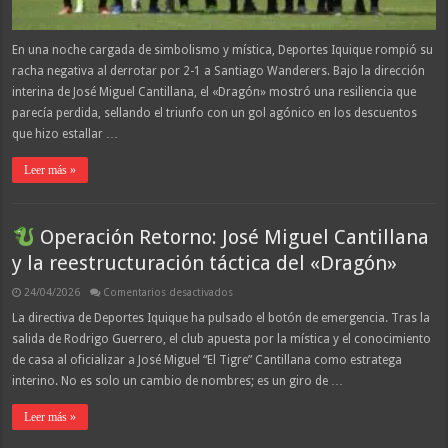
último
suspiro
En una noche cargada de simbolismo y mística, Deportes Iquique rompió su
racha negativa al derrotar por 2-1 a Santiago Wanderers. Bajo la dirección
interina de José Miguel Cantillana, el «Dragón» mostró una resiliencia que
parecía perdida, sellando el triunfo con un gol agónico en los descuentos
que hizo estallar …
Leer más »
Operación Retorno: José Miguel Cantillana
y la reestructuración táctica del «Dragón»
en
24/04/2026
Comentarios desactivados
Operación
La directiva de Deportes Iquique ha pulsado el botón de emergencia. Tras la
Retorno:
salida de Rodrigo Guerrero, el club apuesta por la mística y el conocimiento
José
Miguel
de casa al oficializar a José Miguel “El Tigre” Cantillana como estratega
Cantillana
y
interino. No es solo un cambio de nombres; es un giro de …
la
reestructuración
táctica
Leer más »
del
«Dragón»