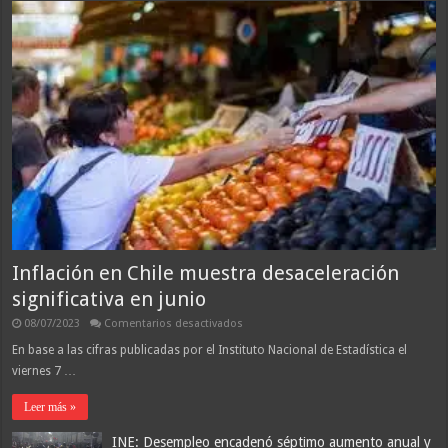
Inflación en Chile muestra desaceleración
significativa en junio
en
08/07/2023
Comentarios desactivados
Inflación
en
En base a las cifras publicadas por el Instituto Nacional de Estadística el
Chile
viernes 7 …
muestra
desaceleración
significativa
Leer más »
en
junio
INE: Desempleo encadenó séptimo aumento anual y