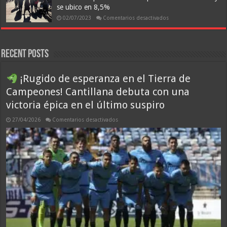
se ubico en 8,5%
en
02/07/2023
Comentarios desactivados
INE:
Desempleo
encadenó
séptimo
aumento
Recent Posts
anual
y
se
ubico
¡Rugido de esperanza en el Tierra de
en
8,5%
Campeones! Cantillana debuta con una
victoria épica en el último suspiro
en
27/04/2026
Comentarios desactivados
¡Rugido
de
esperanza
en
el
Tierra
de
Campeones!
Cantillana
debuta
con
una
victoria
épica
en
el