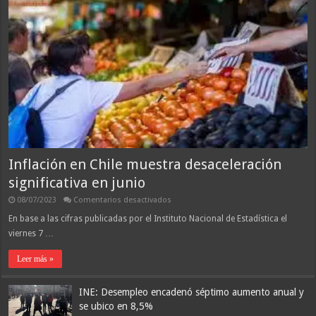
Inflación en Chile muestra desaceleración
significativa en junio
en
08/07/2023
Comentarios desactivados
Inflación
en
En base a las cifras publicadas por el Instituto Nacional de Estadística el
Chile
viernes 7 …
muestra
desaceleración
significativa
Leer más »
en
junio
INE: Desempleo encadenó séptimo aumento anual y
se ubico en 8,5%