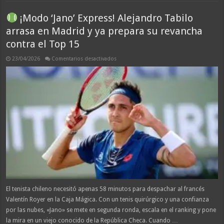
¡Modo ‘Jano’ Express! Alejandro Tabilo
arrasa en Madrid y ya prepara su revancha
contra el Top 15
en
23/04/2026
Comentarios desactivados
¡Modo
‘Jano’
Express!
Alejandro
Tabilo
arrasa
en
Madrid
y
ya
prepara
su
revancha
contra
el
Top
15
El tenista chileno necesitó apenas 58 minutos para despachar al francés
Valentín Royer en la Caja Mágica. Con un tenis quirúrgico y una confianza
por las nubes, «Jano» se mete en segunda ronda, escala en el ranking y pone
la mira en un viejo conocido de la República Checa. Cuando …