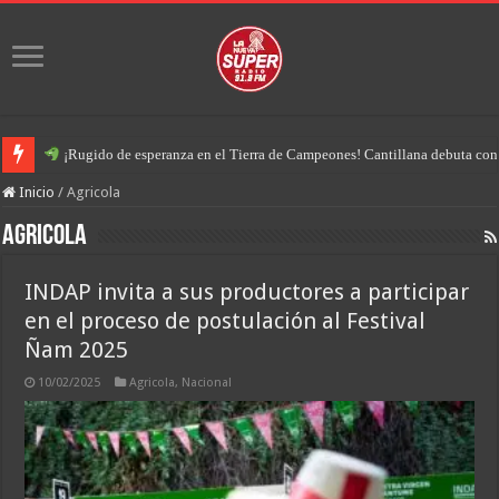
¡Rugido de esperanza en el Tierra de Campeones! Cantillana debuta con u
Inicio
/
Agricola
Agricola
INDAP invita a sus productores a participar
en el proceso de postulación al Festival
Ñam 2025
10/02/2025
Agricola
,
Nacional