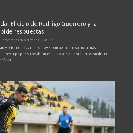
Campeones»:
El
fin
del
ciclo
Guerrero
da: El ciclo de Rodrigo Guerrero y la
y
la
búsqueda
 pide respuestas
de
un
líder
en
Comentarios desactivados
137
de
Primera
El
 y retorno a las raíces, hoy se encuentra en su hora más
para
Dragón
o preocupa por su posición en la tabla, sino por la erosión de un
el
en
Dragón
la
 brújula …
Encrucijada:
El
ciclo
de
Rodrigo
Guerrero
y
la
anatomía
de
una
crisis
que
pide
respuestas