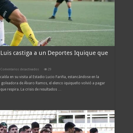
 Luis castiga a un Deportes Iquique que
en
Comentarios desactivados
29
¡Alarma
aída en su visita al Estadio Lucio Fariña, estancándose en la
en
ta goleadora de Álvaro Ramos, el elenco iquiqueño volvió a pagar
el
Norte!
 que respira. La crisis de resultados …
San
Luis
castiga
a
un
Deportes
Iquique
que
no
logra
salir
del