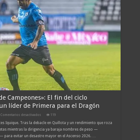
orgullo
de
Iquique
en
Panamá
2026
de Campeones»: El fin del ciclo
un líder de Primera para el Dragón
en
Comentarios desactivados
119
Terremoto
tes Iquique. Tras la debacle en Quillota y un rendimiento que roza
en
etas mientras la dirigencia ya baraja nombres de peso —
el
«Tierra
— para evitar un desastre mayor en el Ascenso 2026. …
de