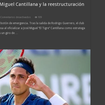
una
Miguel Cantillana y la reestructuración
victoria
épica
en
el
último
en
Comentarios desactivados
109
suspiro
Operación
 botón de emergencia. Tras la salida de Rodrigo Guerrero, el club
Retorno:
a al oficializar a José Miguel “El Tigre” Cantillana como estratega
José
Miguel
s un giro de …
Cantillana
y
la
reestructuración
táctica
del
«Dragón»