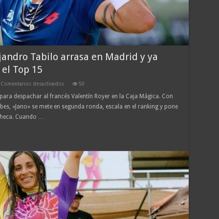
jandro Tabilo arrasa en Madrid y ya
 el Top 15
en
Comentarios desactivados
50
¡Modo
 para despachar al francés Valentín Royer en la Caja Mágica. Con
‘Jano’
ubes, «Jano» se mete en segunda ronda, escala en el ranking y pone
Express!
Alejandro
 Checa. Cuando …
Tabilo
arrasa
en
Madrid
y
ya
prepara
su
revancha
contra
el
Top
15