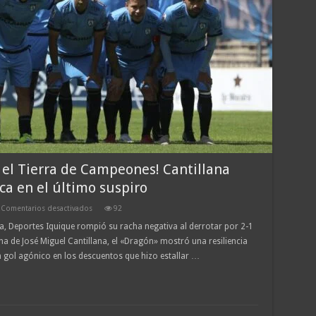
el Tierra de Campeones! Cantillana
ca en el último suspiro
en
Comentarios desactivados
92
¡Rugido
, Deportes Iquique rompió su racha negativa al derrotar por 2-1
de
na de José Miguel Cantillana, el «Dragón» mostró una resiliencia
esperanza
en
un gol agónico en los descuentos que hizo estallar …
el
Tierra
de
Campeones!
Cantillana
debuta
con