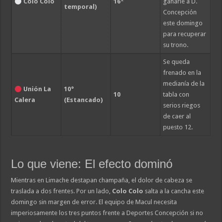
Colo Colo
16
*
ganarle a D.
temporal)
Concepción
este domingo
para recuperar
su trono.
Se queda
frenado en la
medianía de la
Unión La
10°
10
tabla con
Calera
(Estancado)
serios riegos
de caer al
puesto 12.
Lo que viene: El efecto dominó
Mientras en Limache destapan champaña, el dolor de cabeza se
traslada a dos frentes. Por un lado,
Colo Colo
salta a la cancha este
domingo sin margen de error. El equipo de Macul necesita
imperiosamente los tres puntos frente a Deportes Concepción si no