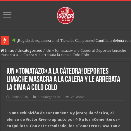
¡Rugido de esperanza en el Tierra de Campeones! Cantillana debuta con u
Inicio
/
Uncategorized
/
¡Un «Tomatazo» a la Cátedra! Deportes Limache
masacra a La Calera y le arrebata la cima a Colo Colo
¡Un «Tomatazo» a la Cátedra! Deportes
Limache masacra a La Calera y le arrebata
la cima a Colo Colo
05/04/2026
Uncategorized
23 Vistas
En una exhibición de contundencia y jerarquía táctica, el
elenco de Víctor Rivero aplastó por 4-0 a los «Cementeros»
en Quillota. Con este resultado, los «Tomateros» asaltan el