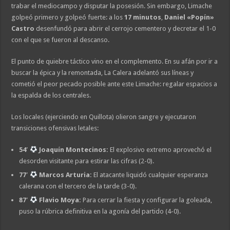
trabar el mediocampo y disputar la posesión. Sin embargo, Limache
golpeó primero y golpeó fuerte: a los
17 minutos
,
Daniel «Popín»
Castro
desenfundó para abrir el cerrojo cementero y decretar el 1-0
con el que se fueron al descanso.
El punto de quiebre táctico vino en el complemento. En su afán por ir a
buscar la épica y la remontada, La Calera adelantó sus líneas y
cometió el peor pecado posible ante este Limache: regalar espacios a
la espalda de los centrales.
Los locales (ejerciendo en Quillota) olieron sangre y ejecutaron
transiciones ofensivas letales:
54′
Joaquín Montecinos:
El explosivo extremo aprovechó el
desorden visitante para estirar las cifras (2-0).
77′
Marcos Arturia:
El atacante liquidó cualquier esperanza
calerana con el tercero de la tarde (3-0).
87′
Flavio Moya:
Para cerrar la fiesta y configurar la goleada,
puso la rúbrica definitiva en la agonía del partido (4-0).