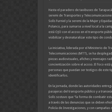
Hasta el paradero de taxibuses de Tarapacá 
seremi de Transportes y Telecomunicacione
Solís Furniel y la seremi de la Mujer y Equi
Polanco, para sumarse a nivel local a la ca
está OJO con el acoso en el transporte públi
visibilizar y desnaturalizar este tipo de cond
La iniciativa, liderada por el Ministerio de T
Telecomunicaciones (MTT), se ha desplegado
piezas audiovisuales, afiches y mensajes rad
concientización sobre el acoso. El foco está
personas que puedan ser testigos de este t
identificarlos.
En la jornada, donde las autoridades entrega
pasajeras del transporte público y a transeún
Solís sostuvo que “la forma de combatir esta 
a través de las denuncias que se deben efec
Policía de Investigaciones, y con campañas 