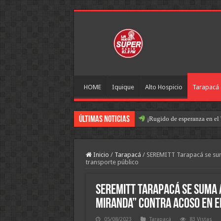
HOME
Iquique
Alto Hospicio
Tarapacá
Últimas Noticias
¡Rugido de esperanza en el 
Inicio
/
Tarapacá
/
SEREMITT Tarapacá se suma
transporte público
SEREMITT Tarapacá se suma 
miranda” contra acoso en e
05/08/2023
Tarapacá
83 Vistas