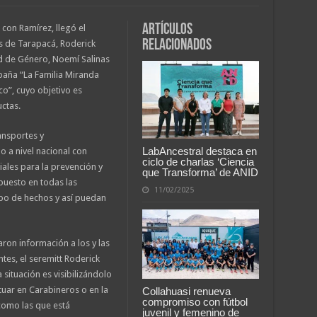
Artículos
con Ramírez, llegó el
relacionados
s de Tarapacá, Roderick
dad de Género, Noemí Salinas
mpaña “La Familia Miranda
co”, cuyo objetivo es
uctas.
ransportes y
LabAncestral destaca en
 a nivel nacional con
ciclo de charlas ‘Ciencia
iales para la prevención y
que Transforma’ de ANID
 puesto en todas las
11/02/2025
ipo de hechos y así puedan
ron información a los y las
tes, el seremitt Roderick
situación es visibilizándolo
tuar en Carabineros o en la
Collahuasi renueva
compromiso con fútbol
como las que está
juvenil y femenino de