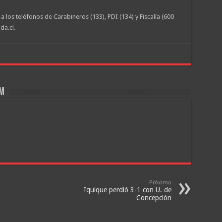
 los teléfonos de Carabineros (133), PDI (134) y Fiscalía (600
da.cl.
om
Próximo
Iquique perdió 3-1 con U. de
Concepción