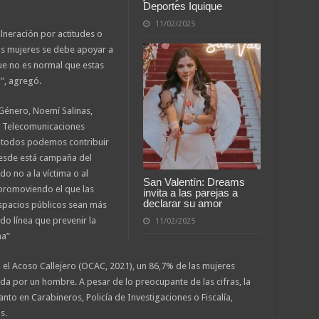
Deportes Iquique
11/02/2025
lneración por actitudes o
s mujeres se debe apoyar a
que no es normal que estas
”, agregó.
 Género, Noemí Salinas,
 y Telecomunicaciones
 todos podemos contribuir
 desde está campaña del
o no a la víctima o al
San Valentín: Dreams
promoviendo el que las
invita a las parejas a
declarar su amor
espacios públicos sean más
do línea que prevenir la
11/02/2025
ma”
 el Acoso Callejero (OCAC, 2021), un 86,7% de las mujeres
ada por un hombre. A pesar de lo preocupante de las cifras, la
nto en Carabineros, Policía de Investigaciones o Fiscalía,
s.