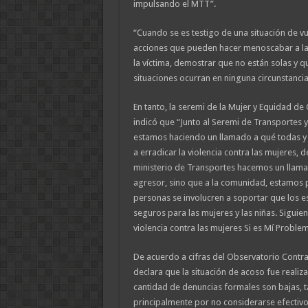
impulsando el MTT”.
“Cuando se es testigo de una situación de vu
acciones que pueden hacer menoscabar a la
la víctima, demostrar que no están solas y 
situaciones ocurran en ninguna circunstancia
En tanto, la seremi de la Mujer y Equidad de
indicó que “Junto al Seremi de Transportes
estamos haciendo un llamado a qué todas y
a erradicar la violencia contra las mujeres,
ministerio de Transportes hacemos un llamad
agresor, sino que a la comunidad, estamos 
personas se involucren a soportar que los 
seguros para las mujeres y las niñas. Siguien
violencia contra las mujeres Si es Mí Proble
De acuerdo a cifras del Observatorio Contra
declara que la situación de acoso fue realiz
cantidad de denuncias formales son bajas, ta
principalmente por no considerarse efectivo