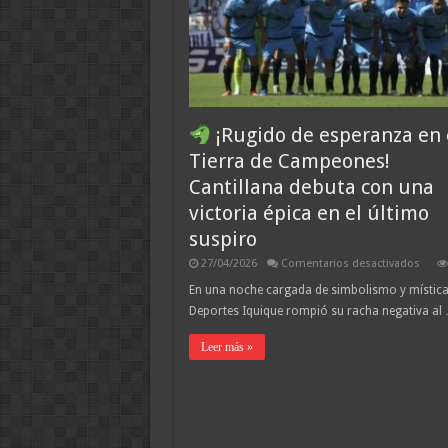
¡Rugido de esperanza en 
Tierra de Campeones!
Cantillana debuta con una
victoria épica en el último
suspiro
en
27/04/2026
Comentarios desactivados
¡Rugi
En una noche cargada de simbolismo y mística
de
Deportes Iquique rompió su racha negativa al
espe
en
el
Leer más »
Tierra
de
Camp
Canti
debu
con
una
victor