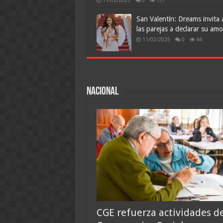
11/02/2025
0
131
San Valentín: Dreams invita 
las parejas a declarar su amo
11/02/2025
0
44
Nacional
CGE refuerza actividades d