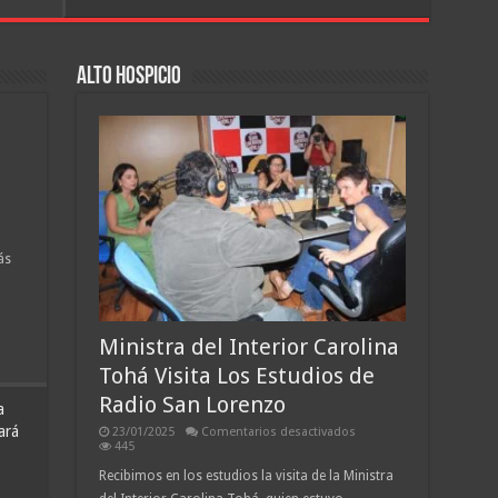
el
Terremoto
orgullo
en
de
el
Iquique
o
«Tierra
en
ro
de
Alto Hospicio
Panamá
Campeones»:
2026
El
fin
del
ciclo
Guerrero
y
la
búsqueda
de
un
a
líder
de
olencia:
Primera
ás
para
el
oria
Dragón
nio
Ministra del Interior Carolina
ano
l
Tohá Visita Los Estudios de
Radio San Lorenzo
a
ará
en
23/01/2025
Comentarios desactivados
Ministra
445
del
Interior
Recibimos en los estudios la visita de la Ministra
Carolina