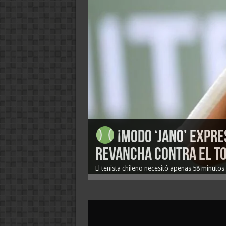
¡Rugido de esperan
Operación Retorno:
¡Modo ‘Jano’ Expre
¡De Cavancha al O
Terremoto en el «T
victoria épica en el ú
«Dragón»
revancha contra el To
por el orgullo de Iqu
de un líder de Primer
El tenista chileno necesitó apenas 58 minuto