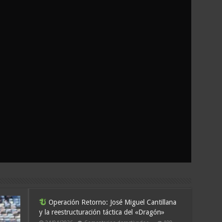
Operación Retorno: José Miguel Cantillana
y la reestructuración táctica del «Dragón»