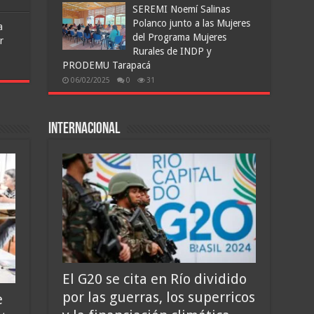
SEREMI Noemí Salinas
Polanco junto a las Mujeres
a
del Programa Mujeres
r
Rurales de INDP y
PRODEMU Tarapacá
06/02/2025
0
31
Internacional
El G20 se cita en Río dividido
por las guerras, los superricos
e