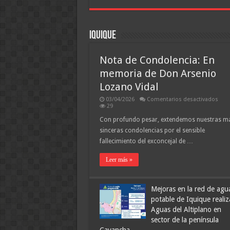
épica
en
el
últim
suspi
Iquique
Nota de Condolencia: En
memoria de Don Arsenio
Lozano Vidal
en
03/04/2026
Comentarios desactivados
Not
29
de
Cond
Con profundo pesar, extendemos nuestras m
En
sinceras condolencias por el sensible
mem
de
fallecimiento del exconcejal de …
Don
Arse
Loz
Leer más »
Vida
Mejoras en la red de agu
potable de Iquique realiz
Aguas del Altiplano en
sector de la península