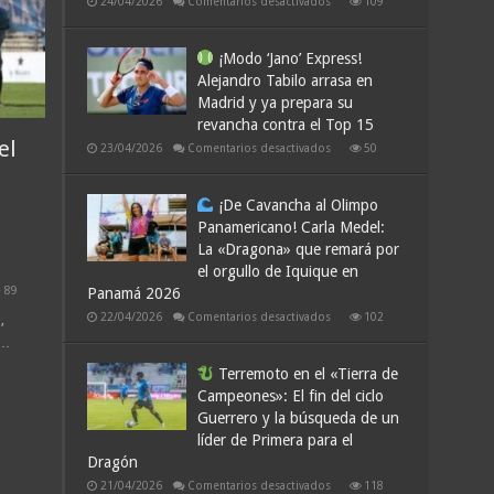
en
24/04/2026
Comentarios desactivados
109
Operación
Retorno:
José
¡Modo ‘Jano’ Express!
Miguel
Alejandro Tabilo arrasa en
Cantillana
y
Madrid y ya prepara su
la
reestructuración
revancha contra el Top 15
táctica
el
del
en
23/04/2026
Comentarios desactivados
50
«Dragón»
¡Modo
‘Jano’
Express!
¡De Cavancha al Olimpo
Alejandro
Panamericano! Carla Medel:
Tabilo
arrasa
La «Dragona» que remará por
en
Madrid
el orgullo de Iquique en
y
89
Panamá 2026
ya
prepara
en
22/04/2026
Comentarios desactivados
102
do
,
su
revancha
 …
¡De
contra
ranza
Cavancha
el
al
Terremoto en el «Tierra de
Top
Olimpo
15
Campeones»: El fin del ciclo
Panamericano!
Carla
Guerrero y la búsqueda de un
eones!
Medel:
llana
La
líder de Primera para el
ta
«Dragona»
Dragón
que
remará
en
21/04/2026
Comentarios desactivados
118
por
ia