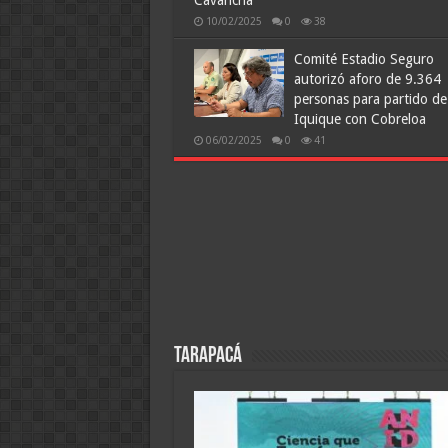
Cavancha
10/02/2025
0
38
Comité Estadio Seguro
autorizó aforo de 9.364
personas para partido de
Iquique con Cobreloa
06/02/2025
0
41
Tarapacá