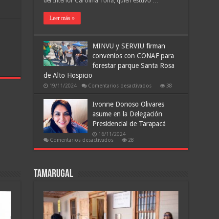
del Interior Carolina Tohá, quien estuvo …
Tohá
Visita
Los
Leer más »
Estudios
de
Radio
San
MINVU y SERVIU firman
Lorenzo
convenios con CONAF para
forestar parque Santa Rosa
de Alto Hospicio
en
19/11/2024
Comentarios desactivados
38
MINVU
y
SERVIU
Ivonne Donoso Olivares
firman
asume en la Delegación
convenios
con
Presidencial de Tarapacá
CONAF
para
16/11/2024
forestar
en
Comentarios desactivados
28
parque
Ivonne
Santa
Donoso
Rosa
Olivares
de
asume
Alto
en
Tamarugal
Hospicio
la
Delegación
Presidencial
de
Tarapacá