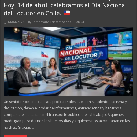
el
Hoy, 14 de abril, celebramos el Día Nacional
Palacio
de
del Locutor en Chile.
Gobierno
en
Perú
en
14/04/2026
Comentarios desactivados
24
¡La
voz
que
nos
acompaña
a
todas
partes!
Hoy,
14
de
abril,
celebramos
el
Día
Nacional
del
Locutor
en
Chile.
Un sentido homenaje a esos profesionales que, con su talento, carisma y
dedicación, tienen el poder de informarnos, entretenernos y hacernos
compañía en la casa, en el transporte público o en el trabajo. A quienes
madrugan para darnos los buenos días y a quienes nos acompañan en las
noches. Gracias …