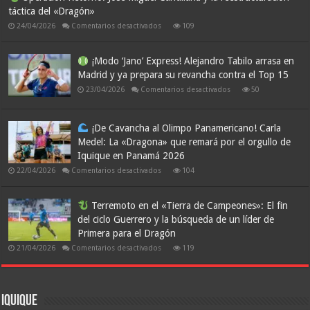
debuta
táctica del «Dragón»
con
una
en
24/04/2026
Comentarios desactivados
109
victoria
épica
Operación
en
Retorno:
el
José
¡Modo ‘Jano’ Express! Alejandro Tabilo arrasa en
último
Miguel
Madrid y ya prepara su revancha contra el Top 15
Cantillana
suspiro
y
en
23/04/2026
Comentarios desactivados
50
la
reestructuración
¡Modo
táctica
‘Jano’
del
Express!
«Dragón»
¡De Cavancha al Olimpo Panamericano! Carla
Alejandro
Tabilo
Medel: La «Dragona» que remará por el orgullo de
arrasa
Iquique en Panamá 2026
en
Madrid
en
22/04/2026
Comentarios desactivados
104
y
ya
¡De
prepara
Cavancha
su
al
Terremoto en el «Tierra de Campeones»: El fin
revancha
Olimpo
contra
del ciclo Guerrero y la búsqueda de un líder de
Panamericano!
el
Carla
Top
Primera para el Dragón
Medel:
15
La
en
21/04/2026
Comentarios desactivados
119
«Dragona»
que
Terremoto
remará
en
por
el
el
«Tierra
orgullo
de
Iquique
de
Campeones»: