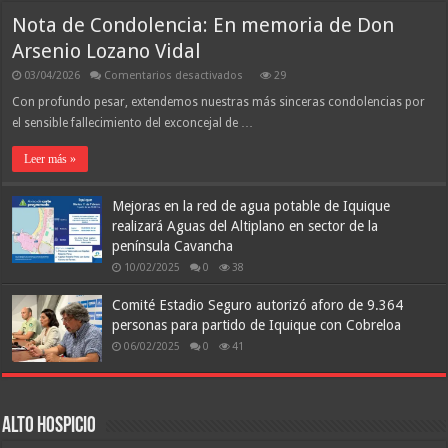
Iquique
El
en
fin
Nota de Condolencia: En memoria de Don
Panamá
del
2026
ciclo
Arsenio Lozano Vidal
Guerrero
y
en
03/04/2026
Comentarios desactivados
29
la
Nota
búsqueda
de
Con profundo pesar, extendemos nuestras más sinceras condolencias por
de
un
Condolencia:
el sensible fallecimiento del exconcejal de …
líder
En
de
memoria
Primera
de
Leer más »
para
Don
el
Arsenio
Dragón
Lozano
Mejoras en la red de agua potable de Iquique
Vidal
realizará Aguas del Altiplano en sector de la
península Cavancha
10/02/2025
0
38
Comité Estadio Seguro autorizó aforo de 9.364
personas para partido de Iquique con Cobreloa
06/02/2025
0
41
Alto Hospicio