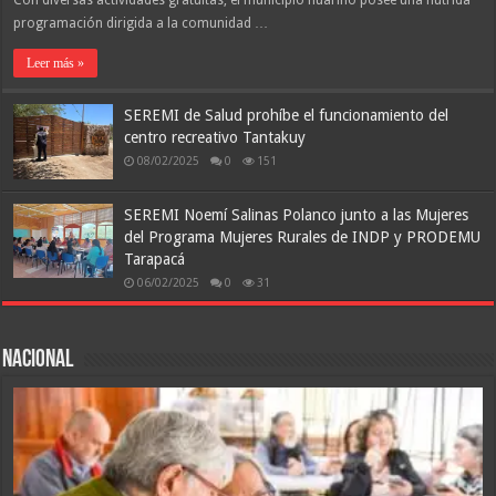
Con diversas actividades gratuitas, el municipio huarino posee una nutrida
programación dirigida a la comunidad …
Leer más »
SEREMI de Salud prohíbe el funcionamiento del
centro recreativo Tantakuy
08/02/2025
0
151
SEREMI Noemí Salinas Polanco junto a las Mujeres
del Programa Mujeres Rurales de INDP y PRODEMU
Tarapacá
06/02/2025
0
31
Nacional