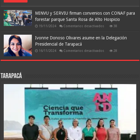
Los
Estudios
de
MINVU y SERVIU firman convenios con CONAF para
Radio
San
forestar parque Santa Rosa de Alto Hospicio
Lorenzo
en
19/11/2024
Comentarios desactivados
38
MINVU
y
SERVIU
Ivonne Donoso Olivares asume en la Delegación
firman
Presidencial de Tarapacá
convenios
con
en
16/11/2024
Comentarios desactivados
28
CONAF
Ivonne
para
Donoso
forestar
Olivares
parque
asume
Santa
en
Rosa
la
de
Tarapacá
Delegación
Alto
Presidencial
Hospicio
de
Tarapacá