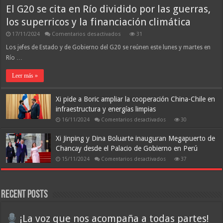
El G20 se cita en Río dividido por las guerras,
los superricos y la financiación climática
en
17/11/2024
Comentarios desactivados
31
El
G20
Los jefes de Estado y de Gobierno del G20 se reúnen este lunes y martes en
se
Río …
cita
en
Río
Leer más »
dividido
por
las
Xi pide a Boric ampliar la cooperación China-Chile en
guerras,
los
infraestructura y energías limpias
superricos
y
en
16/11/2024
Comentarios desactivados
30
la
Xi
financiación
pide
climática
a
Xi Jinping y Dina Boluarte inauguran Megapuerto de
Boric
Chancay desde el Palacio de Gobierno en Perú
ampliar
la
en
15/11/2024
Comentarios desactivados
37
cooperación
Xi
China-
Jinping
Chile
y
en
Dina
infraestructura
Boluarte
y
Recent Posts
inauguran
energías
Megapuerto
limpias
de
Chancay
¡La voz que nos acompaña a todas partes!
desde