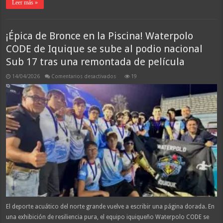
Leer más »
¡Épica de Bronce en la Piscina! Waterpolo
CODE de Iquique se sube al podio nacional
Sub 17 tras una remontada de película
en
14/04/2026
Comentarios desactivados
19
¡Épica
de
Bronce
en
la
Piscina!
Waterpolo
CODE
de
Iquique
se
sube
al
podio
nacional
Sub
17
tras
una
remontada
de
El deporte acuático del norte grande vuelve a escribir una página dorada. En
película
una exhibición de resiliencia pura, el equipo iquiqueño Waterpolo CODE se