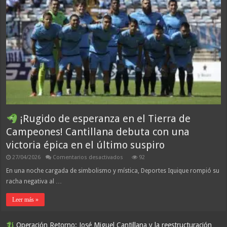
¡Rugido de esperanza en el Tierra de
Campeones! Cantillana debuta con una
victoria épica en el último suspiro
en
27/04/2026
Comentarios desactivados
92
¡Rugido
En una noche cargada de simbolismo y mística, Deportes Iquique rompió su
de
racha negativa al …
esperanza
en
el
Leer más »
Tierra
de
Campeones!
Cantillana
Operación Retorno: José Miguel Cantillana y la reestructuración