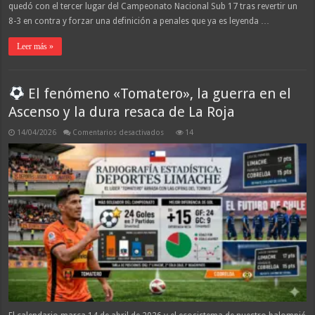
quedó con el tercer lugar del Campeonato Nacional Sub 17 tras revertir un
8-3 en contra y forzar una definición a penales que ya es leyenda …
Leer más »
El fenómeno «Tomatero», la guerra en el
Ascenso y la dura resaca de La Roja
en
14/04/2026
Comentarios desactivados
14
El
fenómeno
«Tomatero»,
la
guerra
en
el
Ascenso
y
la
dura
resaca
de
La
Roja