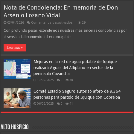
Iquique
El
en
fin
Nota de Condolencia: En memoria de Don
Panamá
del
2026
ciclo
Arsenio Lozano Vidal
Guerrero
y
en
03/04/2026
Comentarios desactivados
29
la
Nota
búsqueda
de
Con profundo pesar, extendemos nuestras más sinceras condolencias por
de
un
Condolencia:
el sensible fallecimiento del exconcejal de …
líder
En
de
memoria
Primera
de
Leer más »
para
Don
el
Arsenio
Dragón
Lozano
Mejoras en la red de agua potable de Iquique
Vidal
realizará Aguas del Altiplano en sector de la
península Cavancha
10/02/2025
0
38
Comité Estadio Seguro autorizó aforo de 9.364
personas para partido de Iquique con Cobreloa
06/02/2025
0
41
Alto Hospicio