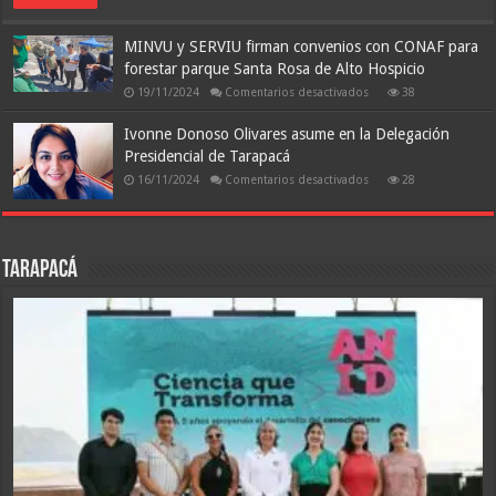
Los
Estudios
de
MINVU y SERVIU firman convenios con CONAF para
Radio
San
forestar parque Santa Rosa de Alto Hospicio
Lorenzo
en
19/11/2024
Comentarios desactivados
38
MINVU
y
SERVIU
Ivonne Donoso Olivares asume en la Delegación
firman
Presidencial de Tarapacá
convenios
con
en
16/11/2024
Comentarios desactivados
28
CONAF
Ivonne
para
Donoso
forestar
Olivares
parque
asume
Santa
en
Rosa
la
de
Tarapacá
Delegación
Alto
Presidencial
Hospicio
de
Tarapacá