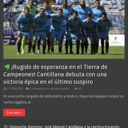
¡Rugido de esperanza en el Tierra de
Campeones! Cantillana debuta con una
victoria épica en el último suspiro
en
27/04/2026
Comentarios desactivados
89
¡Rugido
En una noche cargada de simbolismo y mística, Deportes Iquique rompió su
de
racha negativa al …
esperanza
en
el
Leer más »
Tierra
de
Campeones!
Cantillana
Operación Retorno: José Miguel Cantillana y la reestructuración