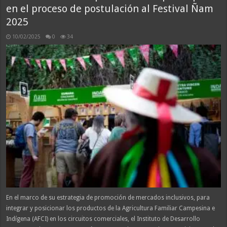
el
en el proceso de postulación al Festival Ñam
Palacio
de
2025
Gobierno
en
Perú
10/02/2025
0
34
En el marco de su estrategia de promoción de mercados inclusivos, para
integrar y posicionar los productos de la Agricultura Familiar Campesina e
Indígena (AFCI) en los circuitos comerciales, el Instituto de Desarrollo