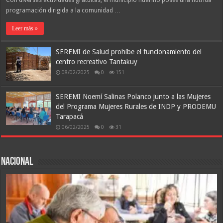
Con diversas actividades gratuitas, el municipio huarino posee una nutrida
programación dirigida a la comunidad …
Leer más »
SEREMI de Salud prohíbe el funcionamiento del
centro recreativo Tantakuy
08/02/2025
0
151
SEREMI Noemí Salinas Polanco junto a las Mujeres
del Programa Mujeres Rurales de INDP y PRODEMU
Tarapacá
06/02/2025
0
31
Nacional