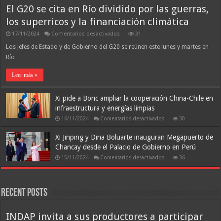
El G20 se cita en Río dividido por las guerras,
los superricos y la financiación climática
en
17/11/2024
Comentarios desactivados
31
El
G20
Los jefes de Estado y de Gobierno del G20 se reúnen este lunes y martes en
se
Río …
cita
en
Río
Leer más »
dividido
por
las
Xi pide a Boric ampliar la cooperación China-Chile en
guerras,
los
infraestructura y energías limpias
superricos
y
en
16/11/2024
Comentarios desactivados
30
la
Xi
financiación
pide
climática
a
Xi Jinping y Dina Boluarte inauguran Megapuerto de
Boric
Chancay desde el Palacio de Gobierno en Perú
ampliar
la
en
15/11/2024
Comentarios desactivados
36
cooperación
Xi
China-
Jinping
Chile
y
en
Dina
infraestructura
Boluarte
y
Recent Posts
inauguran
energías
Megapuerto
limpias
de
Chancay
INDAP invita a sus productores a participar
desde