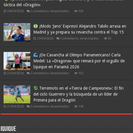
debuta
táctica del «Dragón»
con
una
en
24/04/2026
Comentarios desactivados
109
victoria
épica
Operación
en
Retorno:
el
José
¡Modo ‘Jano’ Express! Alejandro Tabilo arrasa en
último
Miguel
Madrid y ya prepara su revancha contra el Top 15
Cantillana
suspiro
y
en
23/04/2026
Comentarios desactivados
50
la
reestructuración
¡Modo
táctica
‘Jano’
del
Express!
«Dragón»
¡De Cavancha al Olimpo Panamericano! Carla
Alejandro
Tabilo
Medel: La «Dragona» que remará por el orgullo de
arrasa
Iquique en Panamá 2026
en
Madrid
en
22/04/2026
Comentarios desactivados
102
y
ya
¡De
prepara
Cavancha
su
al
Terremoto en el «Tierra de Campeones»: El fin
revancha
Olimpo
contra
del ciclo Guerrero y la búsqueda de un líder de
Panamericano!
el
Carla
Top
Primera para el Dragón
Medel:
15
La
en
21/04/2026
Comentarios desactivados
118
«Dragona»
que
Terremoto
remará
en
por
el
el
«Tierra
orgullo
de
Iquique
de
Campeones»: