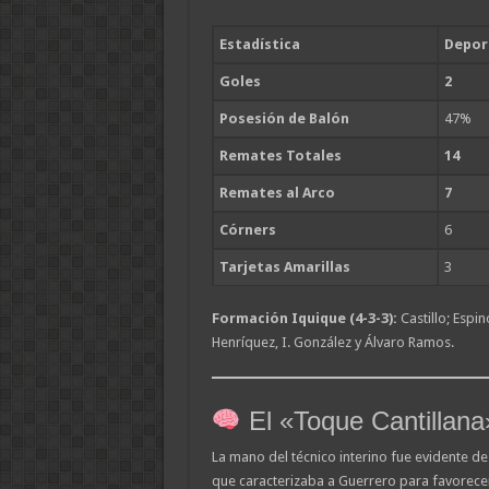
Estadística
Depor
Goles
2
Posesión de Balón
47%
Remates Totales
14
Remates al Arco
7
Córners
6
Tarjetas Amarillas
3
Formación Iquique (4-3-3):
Castillo; Espin
Henríquez, I. González y Álvaro Ramos.
El «Toque Cantillana»
La mano del técnico interino fue evidente desd
que caracterizaba a Guerrero para favorece