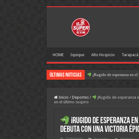
HOME
Iquique
Alto Hospicio
Tarapacá
Últimas Noticias
¡Rugido de esperanza en el 
Inicio
/
Deportes
/
¡Rugido de esperanza en
en el último suspiro
¡Rugido de esperanza en
debuta con una victoria épi