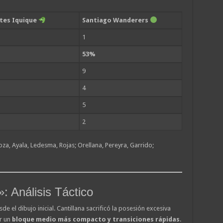
tes Iquique
Santiago Wanderers
1
53%
9
4
5
2
oza, Ayala, Ledesma, Rojas; Orellana, Pereyra, Garrido;
: Análisis Táctico
e el dibujo inicial. Cantillana sacrificó la posesión excesiva
r un
bloque medio más compacto y transiciones rápidas
.