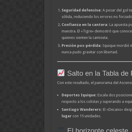
Seguridad defensiva:
A pesar del gol t
sólida, reduciendo los errores no forzados
Confianza en la cantera:
La apuesta p
maestra. El «Tigre» demostró que conoce
quienes sienten la camiseta.
Presión pos-pérdida:
Iquique mordió m
nunca pudo gravitar con libertad.
Salto en la Tabla de
Con este resultado, el panorama del Ascenso 
Deportes Iquique:
Escala dos posicione
respecto a los colistas y superando a eq
Santiago Wanderers:
El «Decano» despe
lugar
con 15 unidades.
El horizonte celeste