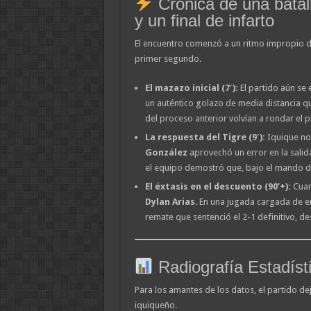
Crónica de una batall
y un final de infarto
El encuentro comenzó a un ritmo impropio d
primer segundo.
El mazazo inicial (7′):
El partido aún s
un auténtico golazo de media distancia qu
del proceso anterior volvían a rondar el p
La respuesta del Tigre (9′):
Iquique no
González
aprovechó un error en la salida
el equipo demostró que, bajo el mando de 
El éxtasis en el descuento (90’+):
Cuand
Dylan Arias
. En una jugada cargada de 
remate que sentenció el 2-1 definitivo, de
Radiografía Estadíst
Para los amantes de los datos, el partido de
iquiqueño.