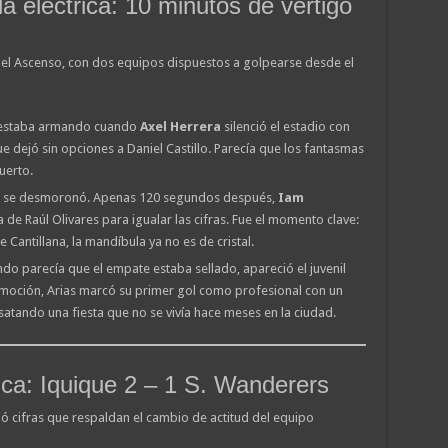
a eléctrica: 10 minutos de vértigo
el Ascenso, con dos equipos dispuestos a golpearse desde el
e estaba armando cuando
Axel Herrera
silenció el estadio con
e dejó sin opciones a Daniel Castillo. Parecía que los fantasmas
uerto.
 se desmoronó. Apenas 120 segundos después,
Iam
 de Raúl Olivares para igualar las cifras. Fue el momento clave:
Cantillana, la mandíbula ya no es de cristal.
o parecía que el empate estaba sellado, apareció el juvenil
emoción, Arias marcó su primer gol como profesional con un
satando una fiesta que no se vivía hace meses en la ciudad.
ica: Iquique 2 – 1 S. Wanderers
jó cifras que respaldan el cambio de actitud del equipo