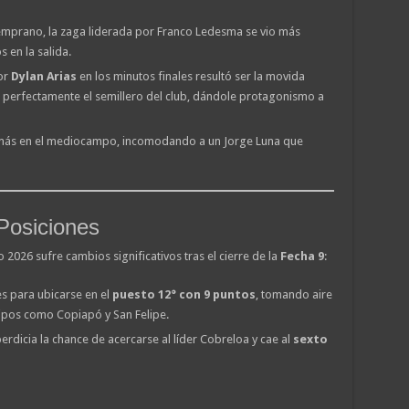
emprano, la zaga liderada por Franco Ledesma se vio más
 en la salida.
or
Dylan Arias
en los minutos finales resultó ser la movida
 perfectamente el semillero del club, dándole protagonismo a
ás en el mediocampo, incomodando a un Jorge Luna que
 Posiciones
2026 sufre cambios significativos tras el cierre de la
Fecha 9
:
s para ubicarse en el
puesto 12° con 9 puntos
, tomando aire
uipos como Copiapó y San Felipe.
rdicia la chance de acercarse al líder Cobreloa y cae al
sexto