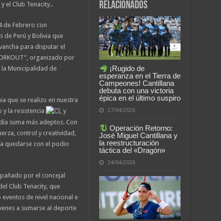
relacionados
 el Club Tenacity..
4 de Febrero con
 de Perú y Bolivia que
vancha para disputar el
ORKOUT”, organizado por
¡Rugido de
 la Municipalidad de
esperanza en el Tierra de
Campeones! Cantillana
debuta con una victoria
épica en el último suspiro
ia que se realizo en nuestra
 y la resistencia
, y
27/04/2026
a día suma más adeptos. Con
Operación Retorno:
erza, control y creatividad,
José Miguel Cantillana y
la reestructuración
ara quedarse con el podio
táctica del «Dragón»
24/04/2026
mpañado por el concejal
del Club Tenacity, que
eventos de nivel nacional e
jóvenes a sumarse al deporte