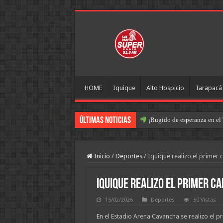
HOME
Iquique
Alto Hospicio
Tarapacá
Últimas Noticias
¡Rugido de esperanza en el 
Inicio
/
Deportes
/
Iquique realizo el primer
Iquique realizo el primer c
15/02/2026
Deportes
50 Vistas
En el Estadio Arena Cavancha se realizo el 