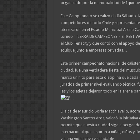
organizado por la municipalidad de Iquique y
Este Campeonato se realizo el día Sábado 1
competidores de todo Chile y representantes
aterrizaron en el Estadio Municipal Arena Ca
torneo “TIERRA DE CAMPEONES – STREET W
el Club Tenacity y que contó con el apoyo de
Iquique junto a empresas privadas…
Este primer campeonato nacional de calisten
ciudad, fue una verdadera fiesta del músculo
marcó un hito para esta disciplina que cad
jurados de primer nivel evaluando técnica, fu
las y los atletas dejaron todo en la arena p
…
El alcalde Mauricio Soria Macchiavello, aco
Washington Santos Aros, valoró la iniciativa 
permite que nuestra ciudad siga albergando 
internacional que inspiran a niñas, niños y 
y a una vida activa y saludable…