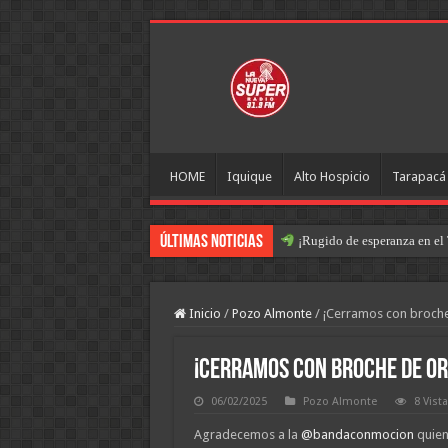
HOME
Iquique
Alto Hospicio
Tarapacá
Últimas Noticias
¡Rugido de esperanza en el 
Inicio
/
Pozo Almonte
/
¡Cerramos con broche
¡Cerramos con broche de or
06/02/2025
Pozo Almonte
8 Vist
Agradecemos a la
@bandaconmocion
quien