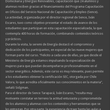
Domiciliaria y Energías Renovables, capacitación que 24 alumnos y
alumnas reciben gracias al financiamiento del Programa Capacitación
en Oficios del Servicio Nacional de Capacitación y Empleo (Sence).
La actividad, organizada por el director regional de Sence, Iván
Escares, tuvo como objetivo presentar el estado de avance de los
estudiantes que participan en esta capacitación especializada, la que
contempla 400 horas de formación, combinando contenidos teóricos
y prácticos.
Durante la visita, la seremi de Energía destacó el compromiso y
dedicación de los participantes, en especial de las nueve mujeres que
forman parte del curso. “Felicito a cada una de ellas, ya que desde el
Ministerio de Energía estamos impulsando la especialización de
mujeres para que puedan desempeñarse profesionalmente en el
sector energético. Además, este curso es muy relevante, pues permite
a los estudiantes obtener la certificación SEC, otorgada por Chile
Valora, lo que acredita oficialmente sus conocimientos en la materia”,
señaló Sidgman.
Para el director de Sence Tarapacá, Iván Escares, “resulta muy
motivante constatar en terreno la actitud entusiasta y comprometida
de los alumnos y alumnas con los contenidos y herramientas que se
les entregan. Por otra parte, la experiencia de traer hasta las aulas a