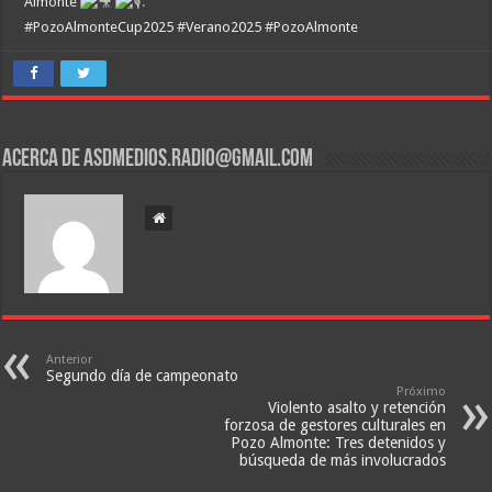
Almonte
.
#PozoAlmonteCup2025
#Verano2025
#PozoAlmonte
Acerca de asdmedios.radio@gmail.com
Anterior
Segundo día de campeonato
Próximo
Violento asalto y retención
forzosa de gestores culturales en
Pozo Almonte: Tres detenidos y
búsqueda de más involucrados