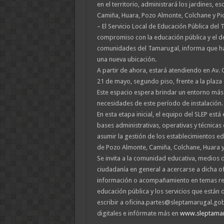
en el territorio, administrará los jardines, es
Camiña, Huara, Pozo Almonte, Colchane y Pica
– El Servicio Local de Educación Pública del
compromiso con la educación pública y el de
comunidades del Tamarugal, informa que ha 
una nueva ubicación.
A partir de ahora, estará atendiendo en Av. 
21 de mayo, segundo piso, frente a la plaz
Este espacio espera brindar un entorno más 
necesidades de este período de instalación.
En esta etapa inicial, el equipo del SLEP est
bases administrativas, operativas y técnicas 
asumir la gestión de los establecimientos e
de Pozo Almonte, Camiña, Colchane, Huara y 
Se invita a la comunidad educativa, medios 
ciudadanía en general a acercarse a dicha of
información o acompañamiento en temas re
educación pública y los servicios que están
escribir a oficina.partes@sleptamarugal.gob.
digitales e infórmate más en
www.sleptamaru