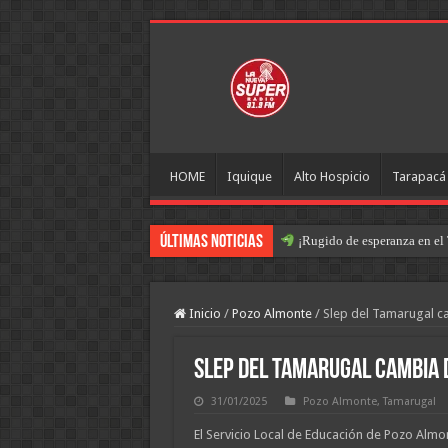
HOME
Iquique
Alto Hospicio
Tarapacá
Últimas Noticias
¡Rugido de esperanza en el 
Inicio
/
Pozo Almonte
/
Slep del Tamarugal c
Slep del Tamarugal cambia 
31/01/2025
Pozo Almonte
,
Tamarugal
El Servicio Local de Educación de Pozo Almon