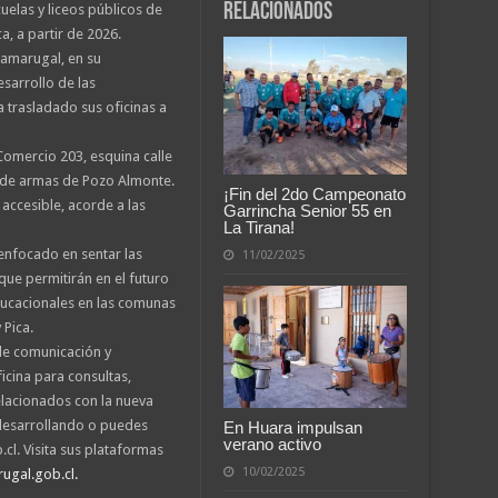
relacionados
cuelas y liceos públicos de
, a partir de 2026.
 Tamarugal, en su
sarrollo de las
trasladado sus oficinas a
Comercio 203, esquina calle
a de armas de Pozo Almonte.
¡Fin del 2do Campeonato
accesible, acorde a las
Garrincha Senior 55 en
La Tirana!
á enfocado en sentar las
11/02/2025
que permitirán en el futuro
ducacionales en las comunas
Pica.
de comunicación y
icina para consultas,
lacionados con la nueva
 desarrollando o puedes
En Huara impulsan
verano activo
cl. Visita sus plataformas
10/02/2025
gal.gob.cl.