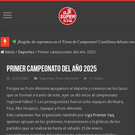
¡Rugido de esperanza en el Tierra de Campeones! Cantillana debuta con u
Inicio
/
Deportes
/
Primer campeonato del año 2025
Primer campeonato del año 2025
22/01/2025
Deportes
,
Pozo Almonte
11 Vistas
Porque en Pozo Almonte apoyamos el deporte y creemos en los lazos
que se forman a través de este, ayer se dió inicio al campeonato
regional Fútbol 7. Los protagonistas fueron ocho equipos de Huara,
Pica, Alto Hospicio, Iquique y Pozo Almonte.
Este campenato fue organizado también por
Liga Premier Iqq
,
quienes apoyan en las gestiones, transmisiones y logísticas de los
partidos que se realizarán hasta el sábado 25 de enero.
Los primeros partidos del campeonato estuvieron muy reñidos: