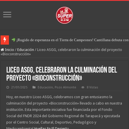
¡Rugido de esperanza en el Tierra de Campeones! Cantillana debuta con u
Inicio
/
Educación
/
Liceo ASGG, celebraron la culminación del proyecto
«Bioconstrucción»
Liceo ASGG, celebraron la culminación del
proyecto «Bioconstrucción»
21/01/2025
Educación
,
Pozo Almonte
8 Vistas
Hoy, en nuestro Liceo ASGG, celebramos con gran entusiasmo la
culminación del proyecto «Bioconstrucción» llevado a cabo en nuestra
institución. Esta importante iniciativa fue financiada por el Fondo
Social del FNDR 2024 del Gobierno Regional de Tarapacá y ejecutada
por el Centro Social, Cultural, Deportivo, Pedagógico y
Medioambiental
Huellas En El Desiert
o