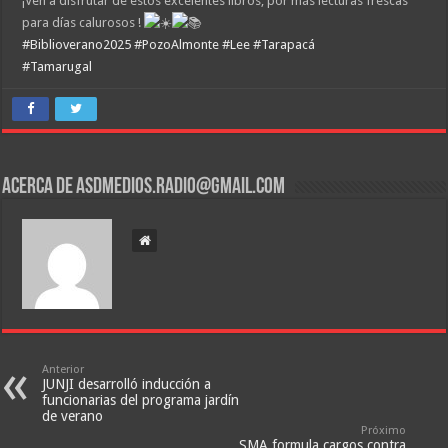
¡Ven a disfrutar de estos excelentes libros, por más lecturas frescas
para días calurosos !
#Biblioverano2025
#PozoAlmonte
#Lee
#Tarapacá
#Tamarugal
Acerca de asdmedios.radio@gmail.com
Anterior
JUNJI desarrolló inducción a
funcionarias del programa jardín
de verano
Próximo
SMA formula cargos contra