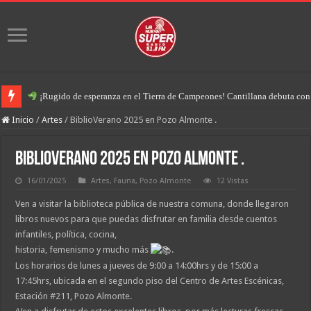
¡Rugido de esperanza en el Tierra de Campeones! Cantillana debuta con u
Inicio
/
Artes
/
BiblioVerano 2025 en Pozo Almonte .
BiblioVerano 2025 en Pozo Almonte .
16/01/2025
Artes
,
Fauna
,
Pozo Almonte
12 Vistas
Ven a visitar la biblioteca pública de nuestra comuna, donde llegaron
libros nuevos para que puedas disfrutar en familia desde cuentos
infantiles, política, cocina,
historia, femenismo y mucho más
.
Los horarios de lunes a jueves de 9:00 a 14:00hrs y de 15:00 a
17:45hrs, ubicada en el segundo piso del Centro de Artes Escénicas,
Estación #211, Pozo Almonte.