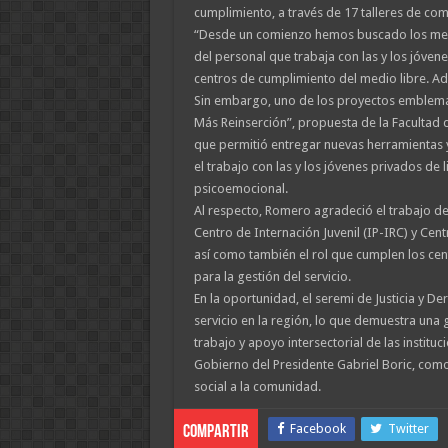
cumplimiento, a través de 17 talleres de com
“Desde un comienzo hemos buscado los mec
del personal que trabaja con las y los jóvene
centros de cumplimiento del medio libre. Ade
Sin embargo, uno de los proyectos emblemáti
Más Reinserción”, propuesta de la Facultad 
que permitió entregar nuevas herramientas y
el trabajo con las y los jóvenes privados de 
psicoemocional.
Al respecto, Romero agradeció el trabajo des
Centro de Internación Juvenil (IP-IRC) y Cent
así como también el rol que cumplen los cen
para la gestión del servicio.
En la oportunidad, el seremi de Justicia y D
servicio en la región, lo que demuestra una 
trabajo y apoyo intersectorial de las instit
Gobierno del Presidente Gabriel Boric, como 
social a la comunidad.
Facebook
Twitter
Compartir