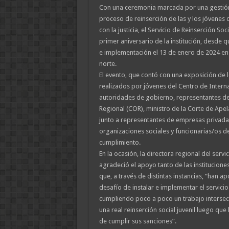
Con una ceremonia marcada por una gestión
proceso de reinserción de las y los jóvenes 
con la justicia, el Servicio de Reinserción So
primer aniversario de la institución, desde qu
e implementación el 13 de enero de 2024 en
norte.
El evento, que contó con una exposición de l
realizados por jóvenes del Centro de Intern
autoridades de gobierno, representantes d
Regional (COR), ministro de la Corte de Ape
junto a representantes de empresas privadas
organizaciones sociales y funcionarias/os de
cumplimiento.
En la ocasión, la directora regional del servi
agradeció el apoyo tanto de las institucion
que, a través de distintas instancias, “han 
desafío de instalar e implementar el servicio 
cumpliendo poco a poco un trabajo intersecto
una real reinserción social juvenil luego que 
de cumplir sus sanciones”.