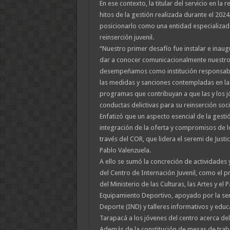
En ese contexto, la titular del servicio en la
hitos de la gestión realizada durante el 2024,
posicionarlo como una entidad especializad
reinserción juvenil.
“Nuestro primer desafío fue instalar e inaugu
dar a conocer comunicacionalmente nuestros 
desempeñamos como institución responsable
las medidas y sanciones contempladas en la 
programas que contribuyan a que las y los 
conductas delictivas para su reinserción soci
Enfatizó que un aspecto esencial de la gestió
integración de la oferta y compromisos de lo
través del COR, que lidera el seremi de Just
Pablo Valenzuela.
A ello se sumó la concreción de actividades y
del Centro de Internación Juvenil, como el
del Ministerio de las Culturas, las Artes y e
Equipamiento Deportivo, apoyado por la sere
Deporte (IND) y talleres informativos y educa
Tarapacá a los jóvenes del centro acerca de
Además de la constitución de mesas de trab