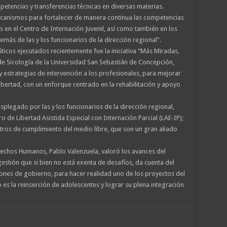
petencias y transferencias técnicas en diversas materias.
anismos para fortalecer de manera continua las competencias
s en el Centro de Internación Juvenil, así como también en los
más de las y los funcionarios de la dirección regional”.
cos ejecutados recientemente fue la iniciativa “Más Miradas,
de Sicología de la Universidad San Sebastián de Concepción,
 estrategias de intervención a los profesionales, para mejorar
libertad, con un enforque centrado en la rehabilitación y apoyo
plegado por las y los funcionarios de la dirección regional,
ro de Libertad Asistida Especial con Internación Parcial (LAE-IP);
tros de cumplimiento del medio libre, que son un gran aliado
erechos Humanos, Pablo Valenzuela, valoró los avances del
gestión que si bien no está exenta de desafíos, da cuenta del
uciones de gobierno, para hacer realidad uno de los proyectos del
es la reinserción de adolescentes y lograr su plena integración