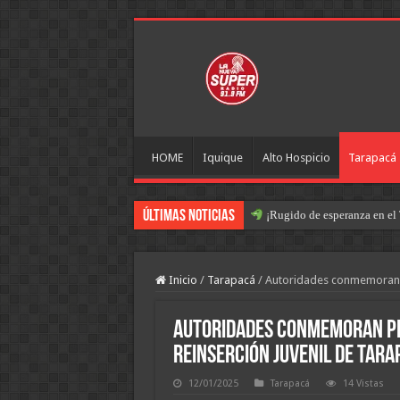
HOME
Iquique
Alto Hospicio
Tarapacá
Últimas Noticias
¡Rugido de esperanza en el 
Inicio
/
Tarapacá
/
Autoridades conmemoran pr
Autoridades conmemoran pri
Reinserción Juvenil de Tara
12/01/2025
Tarapacá
14 Vistas