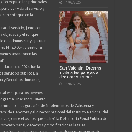
 región expuso los principales
11/02/2025
 para dar vida al servicio y
a con enfoque en la
rar el servicio, junto con
objetivos y el rol que
 de administrar y ejecutar
ley N° 20.084; y gestionar
jóvenes abandonen las
al”.
n durante el 2024 fue la
San Valentín: Dreams
invita a las parejas a
s servicios públicos, a
declarar su amor
icia y Derechos Humanos,
11/02/2025
 talleres para los jóvenes
 programa Liberando Talento
l Patrimonio; inauguración de Implementos de Calistenia y
mi de Deportes y el director regional del Instituto Nacional del
tivos, entre ellos, los que realizó la Defensoría Penal Pública de
l proceso penal, derechos y modificaciones legales.
ajo y firmas de convenio para apoyar diversos procesos de