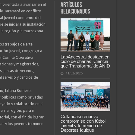
Artículos
 orientada a avanzar en el
relacionados
de Tarapacá en conflicto
cial Juvenil conmemoró el
e se iniciara su instalación
 la región y la macrozona
os trabajos de arte
ación Juvenil, congregó a
LabAncestral destaca en
el Comité Operativo
ciclo de charlas ‘Ciencia
laciones y magistrados,
que Transforma’ de ANID
, juntas de vecinos,
11/02/2025
l servicio y centros de
cio, Liliana Romero,
es públicas como privadas
apoyado y colaborado en el
en la región, para ir
Collahuasi renueva
rial, con el fin de lograr
compromiso con fútbol
las y los jóvenes terminen
juvenil y femenino de
Deportes Iquique