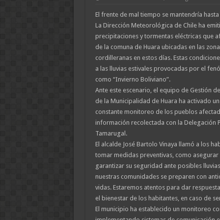
El frente de mal tiempo se mantendría hasta
La Dirección Meteorológica de Chile ha emit
precipitaciones y tormentas eléctricas que a
de la comuna de Huara ubicadas en las zona
cordilleranas en estos días. Estas condicion
a las lluvias estivales provocadas por el fe
como “Invierno Boliviano”.
Ante este escenario, el equipo de Gestión d
de la Municipalidad de Huara ha activado una
constante monitoreo de los pueblos afecta
información recolectada con la Delegación Pr
Tamarugal.
El alcalde José Bartolo Vinaya llamó a los ha
tomar medidas preventivas, como asegurar 
garantizar su seguridad ante posibles lluvia
nuestras comunidades se preparen con anti
vidas. Estaremos atentos para dar respuest
el bienestar de los habitantes, en caso de se
El municipio ha establecido un monitoreo con
implementando sistemas de comunicación efe