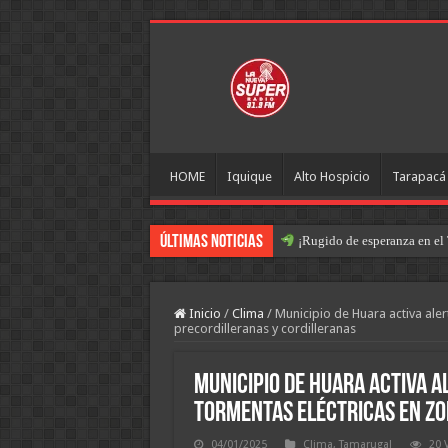
HOME
Iquique
Alto Hospicio
Tarapacá
Últimas Noticias
¡Rugido de esperanza en el 
Inicio
/
Clima
/
Municipio de Huara activa aler
precordilleranas y cordilleranas
Municipio de Huara activa a
tormentas eléctricas en zo
04/01/2025
Clima
,
Tamarugal
20 