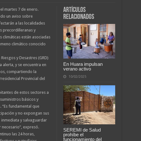
Artículos
 el martes 7 de enero.
relacionados
ido un aviso sobre
fectarán a las localidades
s precordilleranas y
es climáticas están asociadas
nómeno climático conocido
e Riesgos y Desastres (GRD)
En Huara impulsan
 alerta, y se encuentra en
verano activo
dos, compartiendo la
10/02/2025
esidencial Provincial del
bitantes de estos sectores a
suministros básicos y
s. “Es fundamental que
cipación y no expongan sus
a inmediata y salvaguardar
r necesario”, expresó.
SEREMI de Salud
tinuo las 24 horas,
prohíbe el
funcionamiento del
ctivos y patrullajes