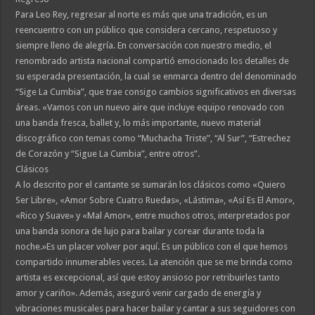
Para Leo Rey, regresar al norte es más que una tradición, es un
reencuentro con un público que considera cercano, respetuoso y
siempre lleno de alegría. En conversación con nuestro medio, el
renombrado artista nacional compartió emocionado los detalles de
su esperada presentación, la cual se enmarca dentro del denominado
“Sige La Cumbia”, que trae consigo cambios significativos en diversas
áreas. «Vamos con un nuevo aire que incluye equipo renovado con
una banda fresca, ballet y, lo más importante, nuevo material
discográfico con temas como “Muchacha Triste”, “Al Sur”, “Estrechez
de Corazón y “Sigue La Cumbia”, entre otros”.
Clásicos
A lo descrito por el cantante se sumarán los clásicos como «Quiero
Ser Libre», «Amor Sobre Cuatro Ruedas», «Lástima», «Así Es El Amor»,
«Rico y Suave» y «Mal Amor», entre muchos otros, interpretados por
una banda sonora de lujo para bailar y corear durante toda la
noche.»Es un placer volver por aquí. Es un público con el que hemos
compartido innumerables veces. La atención que se me brinda como
artista es excepcional, así que estoy ansioso por retribuirles tanto
amor y cariño». Además, aseguró venir cargado de energía y
vibraciones musicales para hacer bailar y cantar a sus seguidores con