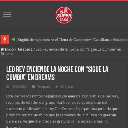
¡Rugido de esperanza en el Tierra de Campeones! Cantillana debuta con u
Inicio
/
Tarapacá
/
Leo Rey enciende la noche con “Sigue La Cumbia” en
Dreams
Leo Rey enciende la noche con “Sigue La
Cumbia” en Dreams
18/12/2024
Tarapacá
12 Vistas
Este viernes los ritmos pegajosos y la energía inigualable de Leo Rey,
reconocido ex líder del grupo «La Noche», se apoderarán del
escenario del Restobar Lucky 7 en Dreams Iquique. Una jornada que
promete ser inolvidable y que los amantes de la música no querrán
perderse, ya que la entrada es gratuita con el acceso al casino.
Regreso