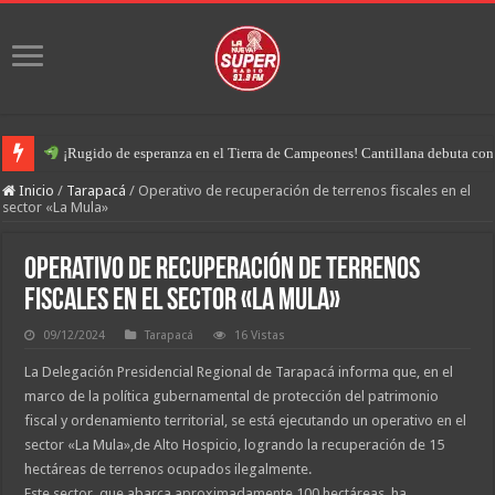
¡Rugido de esperanza en el Tierra de Campeones! Cantillana debuta con u
Inicio
/
Tarapacá
/
Operativo de recuperación de terrenos fiscales en el
sector «La Mula»
Operativo de recuperación de terrenos
fiscales en el sector «La Mula»
09/12/2024
Tarapacá
16 Vistas
La Delegación Presidencial Regional de Tarapacá informa que, en el
marco de la política gubernamental de protección del patrimonio
fiscal y ordenamiento territorial, se está ejecutando un operativo en el
sector «La Mula»,de Alto Hospicio, logrando la recuperación de 15
hectáreas de terrenos ocupados ilegalmente.
Este sector, que abarca aproximadamente 100 hectáreas, ha