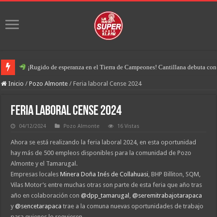
¡Rugido de esperanza en el Tierra de Campeones! Cantillana debuta con u
Inicio
/
Pozo Almonte
/
Feria laboral Cense 2024
Feria laboral Cense 2024
04/12/2024
Pozo Almonte
16 Vistas
Ahora se está realizando la feria laboral 2024, en esta oportunidad
hay más de 500 empleos disponibles para la comunidad de Pozo
Almonte y el Tamarugal.
Empresas locales
Minera Doña Inés de Collahuasi
, BHP Billiton, SQM,
Vilas Motor’s entre muchas otras son parte de esta feria que año tras
año en colaboración con
@dpp_tamarugal
,
@seremitrabajotarapaca
y
@sencetarapaca
trae a la comuna nuevas oportunidades de trabajo
para quienes lo requieren.