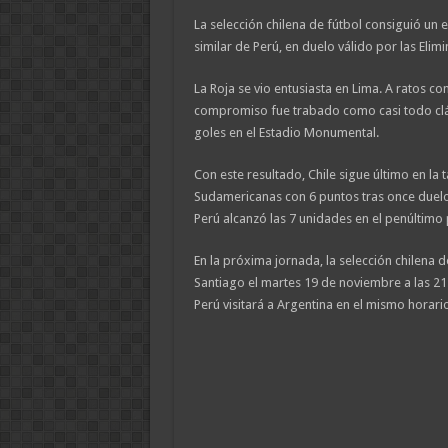
La selección chilena de fútbol consiguió un e
similar de Perú, en duelo válido por las Elim
La Roja se vio entusiasta en Lima. A ratos co
compromiso fue trabado como casi todo clá
goles en el Estadio Monumental.
Con este resultado, Chile sigue último en la t
Sudamericanas con 6 puntos tras once duelo
Perú alcanzó las 7 unidades en el penúltimo
En la próxima jornada, la selección chilena 
Santiago el martes 19 de noviembre a las 21
Perú visitará a Argentina en el mismo horario