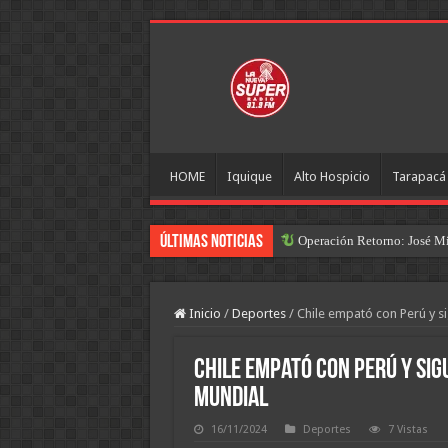
HOME
Iquique
Alto Hospicio
Tarapacá
Últimas Noticias
Operación Retorno: José Mig
Inicio
/
Deportes
/
Chile empató con Perú y si
Chile empató con Perú y sig
Mundial
16/11/2024
Deportes
7 Vistas