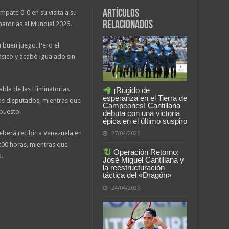
Artículos
mpate 0-0 en su visita a su
relacionados
inatorias al Mundial 2026.
n buen juego. Pero el
sico y acabó igualado sin
abla de las Eliminatorias
¡Rugido de
esperanza en el Tierra de
s disputados, mientras que
Campeones! Cantillana
 puesto.
debuta con una victoria
épica en el último suspiro
deberá recibir a Venezuela en
27/04/2026
:00 horas, mientras que
Operación Retorno:
.
José Miguel Cantillana y
la reestructuración
táctica del «Dragón»
24/04/2026