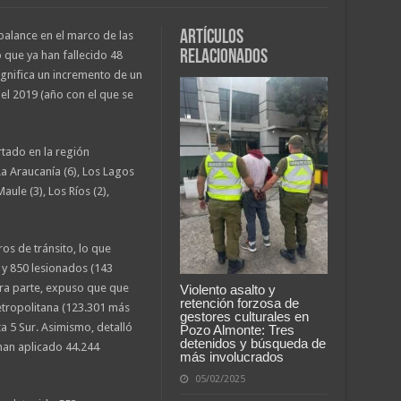
Artículos
alance en el marco de las
relacionados
 que ya han fallecido 48
ignifica un incremento de un
el 2019 (año con el que se
rtado en la región
La Araucanía (6), Los Lagos
aule (3), Los Ríos (2),
ros de tránsito, lo que
 y 850 lesionados (143
tra parte, expuso que que
Violento asalto y
retención forzosa de
etropolitana (123.301 más
gestores culturales en
ta 5 Sur. Asimismo, detalló
Pozo Almonte: Tres
detenidos y búsqueda de
 han aplicado 44.244
más involucrados
05/02/2025