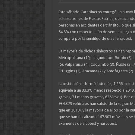
Este sábado Carabineros entregó un nuevo b
celebraciones de Fiestas Patrias, destacando
personas en accidentes de tránsito, lo que s
54,8% con respecto al fin de semana largo d
compara por la similitud de días feriados).
La mayoría de dichos siniestros se han repo
Metropolitana (10), seguido por Biobío (6), 
(5), Valparaíso (4), Coquimbo (3), Ñuble (3), M
O’Higgins (2), Atacama (2) y Antofagasta (2).
La institución informó, además, 1.256 siniest
equivale a un 33,3% menos respecto a 2019,
graves, 71 menos graves y 636 leves). Por o
934.379 vehículos han salido de la región M
que en 2019), y la mayoría de ellos por la Ru
que se han fiscalizado 167.903 móviles y se
exámenes de alcotest y narcotest.