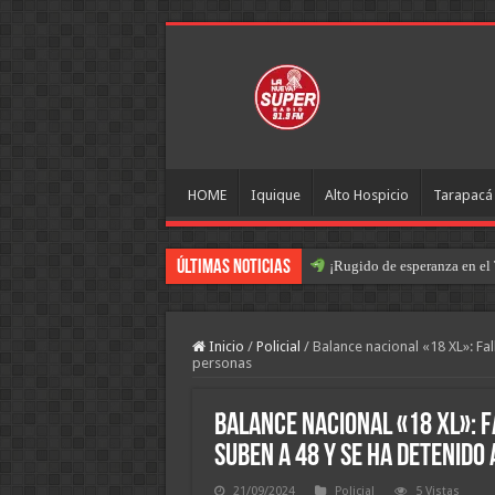
HOME
Iquique
Alto Hospicio
Tarapacá
Últimas Noticias
¡Rugido de esperanza en el 
Inicio
/
Policial
/
Balance nacional «18 XL»: Fal
personas
Balance nacional «18 XL»: F
suben a 48 y se ha detenido
21/09/2024
Policial
5 Vistas