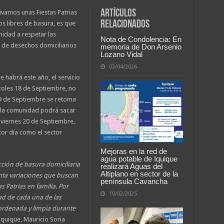
Artículos
vivamos unas Fiestas Patrias
relacionados
os libres de basura, es que
nidad a respetar las
Nota de Condolencia: En
n de desechos domiciliarios
memoria de Don Arsenio
Lozano Vidal
03/04/2026
e habrá este año, el servicio
rcoles 18 de Septiembre, no
 19 de Septiembre se retoma
ue la comunidad podrá sacar
l viernes 20 de Septiembre,
tor día como el sector
Mejoras en la red de
agua potable de Iquique
cción de basura domiciliaria
realizará Aguas del
Altiplano en sector de la
nta variaciones que buscan
península Cavancha
 Patrias en familia. Por
10/02/2025
dad de cada una de las
ordenada y limpia durante
 Iquique, Mauricio Soria