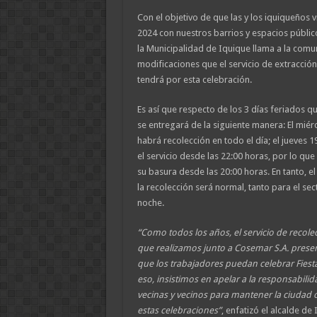
Con el objetivo de que las y los iquiqueños 
2024 con nuestros barrios y espacios públic
la Municipalidad de Iquique llama a la comu
modificaciones que el servicio de extracció
tendrá por esta celebración.
Es así que respecto de los 3 días feriados qu
se entregará de la siguiente manera: El mié
habrá recolección en todo el día; el jueves
el servicio desde las 22:00 horas, por lo q
su basura desde las 20:00 horas. En tanto, e
la recolección será normal, tanto para el sec
noche.
“Como todos los años, el servicio de recole
que realizamos junto a Cosemar S.A. prese
que los trabajadores puedan celebrar Fiestas
eso, insistimos en apelar a la responsabili
vecinas y vecinos para mantener la ciudad 
estas celebraciones”
, enfatizó el alcalde de