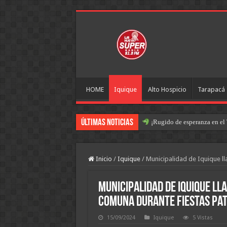
HOME
Iquique
Alto Hospicio
Tarapacá
Últimas Noticias
¡Rugido de esperanza en el 
Inicio
/
Iquique
/
Municipalidad de Iquique ll
Municipalidad de Iquique ll
comuna durante Fiestas Pat
15/09/2024
Iquique
5 Vistas