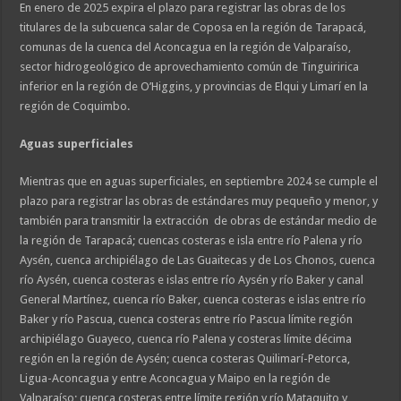
En enero de 2025 expira el plazo para registrar las obras de los
titulares de la subcuenca salar de Coposa en la región de Tarapacá,
comunas de la cuenca del Aconcagua en la región de Valparaíso,
sector hidrogeológico de aprovechamiento común de Tinguiririca
inferior en la región de O’Higgins, y provincias de Elqui y Limarí en la
región de Coquimbo.
Aguas superficiales
Mientras que en aguas superficiales, en septiembre 2024 se cumple el
plazo para registrar las obras de estándares muy pequeño y menor, y
también para transmitir la extracción de obras de estándar medio de
la región de Tarapacá; cuencas costeras e isla entre río Palena y río
Aysén, cuenca archipiélago de Las Guaitecas y de Los Chonos, cuenca
río Aysén, cuenca costeras e islas entre río Aysén y río Baker y canal
General Martínez, cuenca río Baker, cuenca costeras e islas entre río
Baker y río Pascua, cuenca costeras entre río Pascua límite región
archipiélago Guayeco, cuenca río Palena y costeras límite décima
región en la región de Aysén; cuenca costeras Quilimarí-Petorca,
Ligua-Aconcagua y entre Aconcagua y Maipo en la región de
Valparaíso; cuenca costeras entre límite región y río Mataquito y