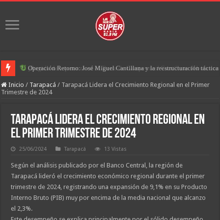
¡Rugido de esperanza en el Tierra de Campeones! Cantillana debuta con u
Operación Retorno: José Miguel Cantillana y la reestructuración táctic
Inicio
/
Tarapacá
/
Tarapacá Lidera el Crecimiento Regional en el Primer
Trimestre de 2024
Tarapacá Lidera el Crecimiento Regional en
el Primer Trimestre de 2024
25/06/2024
Tarapacá
13 Vistas
Según el análisis publicado por el Banco Central, la región de
Tarapacá lideró el crecimiento económico regional durante el primer
trimestre de 2024, registrando una expansión de 9,1% en su Producto
Interno Bruto (PIB) muy por encima de la media nacional que alcanzo
el 2,3%.
Este desempeño se explica principalmente por el sólido desempeño