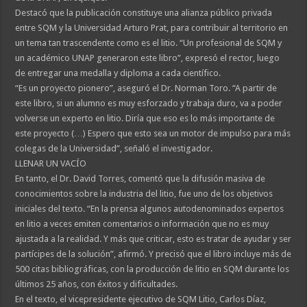
Destacó que la publicación constituye una alianza público privada
entre SQM y la Universidad Arturo Prat, para contribuir al territorio en
un tema tan trascendente como es el litio. “Un profesional de SQM y
un académico UNAP generaron este libro”, expresó el rector, luego
de entregar una medalla y diploma a cada científico.
“Es un proyecto pionero”, aseguró el Dr. Norman Toro. “A partir de
este libro, si un alumno es muy esforzado y trabaja duro, va a poder
volverse un experto en litio. Diría que eso es lo más importante de
este proyecto (…) Espero que esto sea un motor de impulso para más
colegas de la Universidad”, señaló el investigador.
LLENAR UN VACÍO
En tanto, el Dr. David Torres, comentó que la difusión masiva de
conocimientos sobre la industria del litio, fue uno de los objetivos
iniciales del texto. “En la prensa algunos autodenominados expertos
en litio a veces emiten comentarios o información que no es muy
ajustada a la realidad. Y más que criticar, esto es tratar de ayudar y ser
partícipes de la solución”, afirmó. Y precisó que el libro incluye más de
500 citas bibliográficas, con la producción de litio en SQM durante los
últimos 25 años, con éxitos y dificultades.
En el texto, el vicepresidente ejecutivo de SQM Litio, Carlos Díaz,