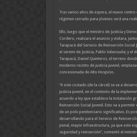
Tras varios años de espera, el nuevo centro 
régimen cerrado para jóvenes será una real
Ello, luego que el ministro de Justicia y Der
Cordero, realizara el anuncio y visitara, junt
Tarapacá del Servicio de Reinserción Social J
el seremi de Justicia, Pablo Valenzuela; y el
Tarapacá, Daniel Quinteros, el terreno donde
moderno recinto de justicia juvenil, emplaza
concesionada de Alto Hospicio.
“A este costado (de la cárcel) se va a desarr
justicia juvenil, en el contexto de la impleme
acuerdo a ley que establece la instalación gr
Reinserción Social Juvenil. Esto va a permitir
de un polo penitenciario significativo. Es pos
desarrollando para el Servicio de Reinserción
penal, mayor infraestructura, ya que este e
seguridad y reinserción”, comentó el minist