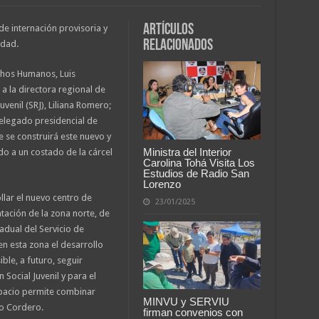
Artículos
de internación provisoria y
relacionados
idad.
echos Humanos, Luis
o a la directora regional de
uvenil (SRJ), Liliana Romero;
 delegado presidencial de
 se construirá este nuevo y
Ministra del Interior
do a un costado de la cárcel
Carolina Tohá Visita Los
Estudios de Radio San
Lorenzo
ollar el nuevo centro de
23/01/2025
ntación de la zona norte, de
adual del Servicio de
 en esta zona el desarrollo
ible, a futuro, seguir
 Social Juvenil y para el
spacio permite combinar
MINVU y SERVIU
ro Cordero.
firman convenios con