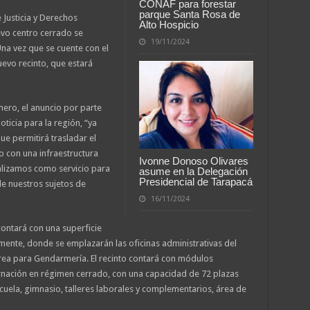
CONAF para forestar
parque Santa Rosa de
 Justicia y Derechos
Alto Hospicio
evo centro cerrado se
19/11/2024
Una vez que se cuente con el
nuevo recinto, que estará
omero, el anuncio por parte
ticia para la región, “ya
ue permitirá trasladar el
o con una infraestructura
Ivonne Donoso Olivares
alizamos como servicio para
asume en la Delegación
Presidencial de Tarapacá
de nuestros sujetos de
16/11/2024
ontará con una superficie
nte, donde se emplazarán las oficinas administrativas del
área para Gendarmería. El recinto contará con módulos
ternación en régimen cerrado, con una capacidad de 72 plazas
uela, gimnasio, talleres laborales y complementarios, área de