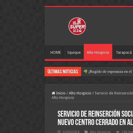
HOME
Iquique
Alto Hospicio
Tarapacá
Últimas Noticias
¡Rugido de esperanza en el 
Inicio
/
Alto Hospicio
/
Servicio de Reinserció
Alto Hospicio
Servicio de Reinserción Soc
nuevo centro cerrado en Al
22/05/2024
Alto Hospicio
154 Vis