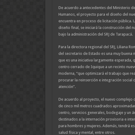
De acuerdo a antecedentes del Ministerio de
Humanos, el proyecto para el diseño del nu
encuentra en proceso de licitación pública. 
diseño final, se iniciará la construcción del 
bajo la administración del SRJ de Tarapacá.
Para la directora regional del SRJ, Liliana R
del secretario de Estado es una muy buena no
que es una iniciativa largamente esperada, q
centro cerrado de Iquique a un recinto nuev
moderna, “que optimizará el trabajo que re
procurar la reinserción e integración social 
atención”.
De acuerdo al proyecto, el nuevo complejo c
de cinco mil metros cuadrados aproximadame
centro, servicios generales, bodegaje y un 
destinados a la internación provisoria e in
para hombres y mujeres. Además, tendrá esc
salud física y mental, entre otros.