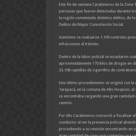
Este fin de semana Carabineros de la Zona 
personas que fueron detectadas durante los
la región cometiendo distintos delitos, de l
Delitos de Mayor Connotación Social.
Asimismo se realizaron 1.109 controles prev
infracciones al tránsito.
Dentro de la labor policial se incautaron cu
aproximadamente 170 kilos de drogas en di
33.108 cajetillas de cigarrillos de contraban
Este último procedimiento se originó con la
Tarapacá, en la comuna de Alto Hospicio, a
se encontraba cargando una gran cantidad de
camión.
Por ello Carabineros concurrió a fiscalizar el
conductor al ver la presencia policial abando
procediendo a su revisión encontrando en el
gran cantidad de cajas que contenían una can