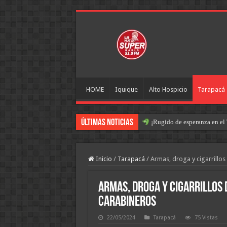
HOME
Iquique
Alto Hospicio
Tarapacá
Últimas Noticias
¡Rugido de esperanza en el 
Inicio
/
Tarapacá
/
Armas, droga y cigarrillo
Armas, droga y cigarrillos
carabineros
22/05/2024
Tarapacá
75 Vistas