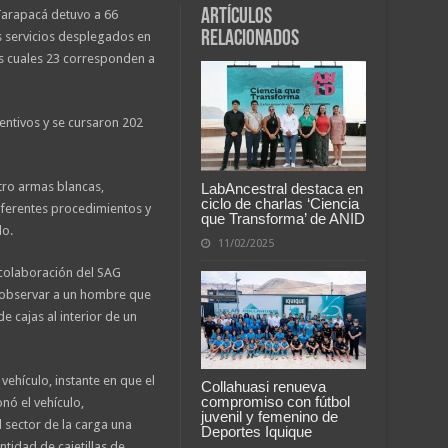
Artículos
Tarapacá detuvo a 66
relacionados
 servicios desplegados en
os cuales 23 corresponden a
entivos y se cursaron 202
atro armas blancas,
LabAncestral destaca en
ciclo de charlas ‘Ciencia
ferentes procedimientos y
que Transforma’ de ANID
do.
11/02/2025
 colaboración del SAG
l observar a un hombre que
 cajas al interior de un
 vehículo, instante en que el
Collahuasi renueva
compromiso con fútbol
nó el vehículo,
juvenil y femenino de
 sector de la carga una
Deportes Iquique
tidad de cajetillas de