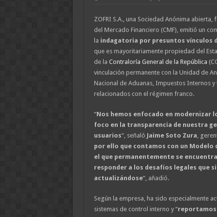
ZOFRI S.A., una Sociedad Anónima abierta, f
del Mercado Financiero (CMF), emitió un c
la
indagatoria por presuntos vínculos 
que es mayoritariamente propiedad del Estado
de la
Contraloría General de la República
(CG
vinculación permanente con la Unidad de Anál
Nacional de Aduanas, Impuestos Internos y 
relacionados con el régimen franco.
“
Nos hemos enfocado en modernizar lo
foco en la transparencia de nuestra ges
usuarios
“, señaló
Jaime Soto Zura
, geren
por ello que contamos con un Modelo d
el que permanentemente se encuentra 
responder a los desafíos legales que 
actualizándose
“, añadió.
Según la empresa, ha sido especialmente act
sistemas de control interno y “
reportamos 