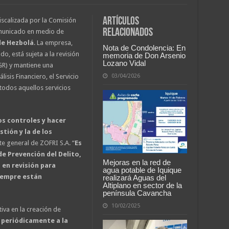
Artículos
iscalizada por la Comisión
relacionados
omunicado en medio de
de Hezbolá
. La empresa,
Nota de Condolencia: En
, está sujeta a la revisión
memoria de Don Arsenio
Lozano Vidal
R) y mantiene una
isis Financiero, el Servicio
03/04/2026
todos aquellos servicios
s controles y hacer
tión y la de los
te general de ZOFRI S.A. “
Es
e Prevención del Delito,
Mejoras en la red de
en revisión para
agua potable de Iquique
siempre están
realizará Aguas del
Altiplano en sector de la
península Cavancha
10/02/2025
iva en la creación de
periódicamente a la