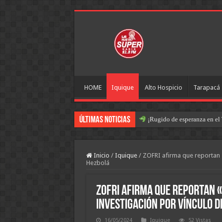
HOME
Iquique
Alto Hospicio
Tarapacá
Últimas Noticias
¡Rugido de esperanza en el 
Inicio
/
Iquique
/
ZOFRI afirma que reportan «
Hezbolá
ZOFRI afirma que reportan 
investigación por vínculo d
16/05/2024
Iquique
52 Vistas