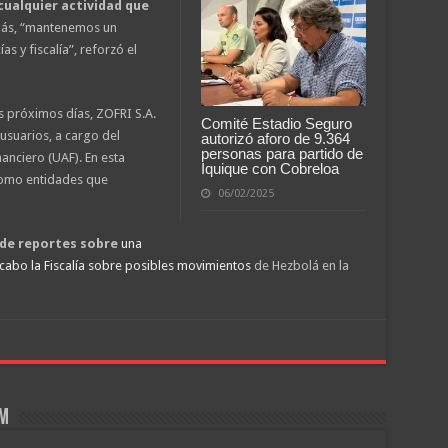
cualquier actividad que
más, “mantenemos un
s y fiscalía”, reforzó el
s próximos días, ZOFRI S.A.
Comité Estadio Seguro
usuarios, a cargo del
autorizó aforo de 9.364
personas para partido de
nanciero (UAF). En esta
Iquique con Cobreloa
 como entidades que
06/02/2025
de reportes sobre
una
 cabo la Fiscalía sobre posibles movimientos
de Hezbolá en la
om