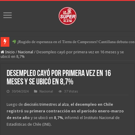
¡Rugido de esperanza en el Tierra de Campeones! Cantillana debuta con u
Operación Retorno: José Miguel Cantillana y la reestructuración táctic
Inicio
/
Nacional
/
Desempleo cayó por primera vez en 16 meses y se
ubicó en 8,7%
Desempleo cayó por primera vez en 16
meses y se ubicó en 8,7%
30/04/2024
Nacional
37 Vistas
Luego de
dieciséis trimestres al alza
,
el desempleo en Chile
registró su primera contracción en el período enero-marzo
de este año
y se ubicó en
8,7%
, informó el Instituto Nacional de
Estadísticas de Chile (INE).