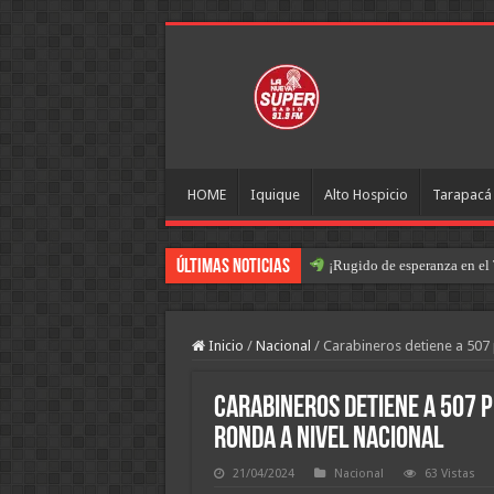
HOME
Iquique
Alto Hospicio
Tarapacá
Últimas Noticias
¡Rugido de esperanza en el 
Inicio
/
Nacional
/
Carabineros detiene a 507 
Carabineros detiene a 507 p
ronda a nivel nacional
21/04/2024
Nacional
63 Vistas