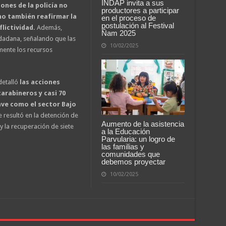
INDAP invita a sus
ones de la policía no
productores a participar
no también reafirmar la
en el proceso de
postulación al Festival
flictividad.
Además,
Ñam 2025
udadana, señalando que las
10/02/2025
mente los recursos
detalló
las acciones
arabineros y casi 70
ave como el sector Bajo
 resultó en la detención de
Aumento de la asistencia
 la recuperación de siete
a la Educación
Parvularia: un logro de
las familias y
comunidades que
debemos proyectar
10/02/2025