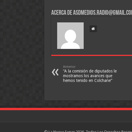
Acerca de asdmedios.radio@gmail.c
Anterior
“A la comisión de diputados le
mostramos los avances que
hemos tenido en Colchane”
© La Nueva Super 2026, Todos Los Derechos Reser