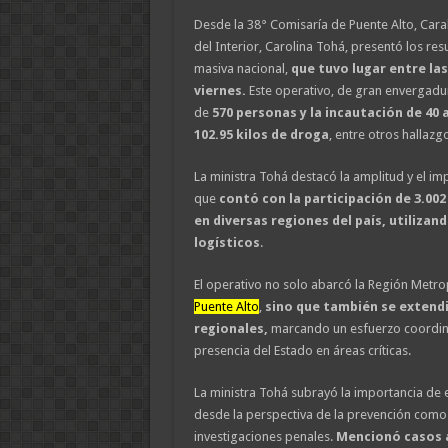
Desde la 38° Comisaría de Puente Alto, Carab
del Interior, Carolina Tohá, presentó los res
masiva nacional,
que tuvo lugar entre las 
viernes.
Este operativo, de gran envergadur
de
570 personas y la incautación de 40 
102.95 kilos de droga
, entre otros hallazgo
La ministra Tohá destacó la amplitud y el im
que
contó con la participación de 3.00
en diversas regiones del país, utilizan
logísticos
.
El operativo no solo abarcó la Región Metro
Puente Alto
,
sino que también se extendi
regionales,
marcando un esfuerzo coordin
presencia del Estado en áreas críticas.
La ministra Tohá subrayó la importancia de 
desde la perspectiva de la prevención como 
investigaciones penales.
Mencionó casos 