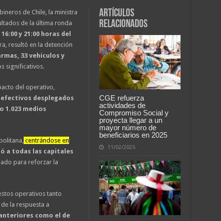
Artículos
ineros de Chile, la ministra
relacionados
ultados de la última ronda
16:00 y 21:00 horas del
a, resultó en la detención
armas, 33 vehículos y
s significativos.
pacto del operativo,
CGE refuerza
2 efectivos desplegados
actividades de
do 1.023 medios
Compromiso Social y
proyecta llegar a un
mayor número de
beneficiarios en 2025
politana,
centrándose en
11/02/2025
ó a todas las capitales
ado para reforzar la
estos operativos tanto
de la respuesta a
anteriores como el de