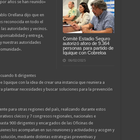
 por años se han reunido»
ablo Orellana dijo que en
es reconocida en todo el
 las autoridades y vecinos.
sponsabilidad y entrega,
Comité Estadio Seguro
y nuestras autoridades
autorizó aforo de 9.364
personas para partido de
a comunidad».
Iquique con Cobreloa
06/02/2025
 cuando 8 dirigentes
de Iquique con la idea de crear una instancia que reuniera a
para plantear necesidades y buscar soluciones para la prevención
rente para otras regiones del país, realizando durante estos
ativos cívicos y 7 congresos regionales, nacionales e
 hasta 900 dirigentes y encargados de las Oficinas de
uienes los acompañan en sus reuniones y actividades y acogen y
 solución, mediante distintas estrategias preventivas y