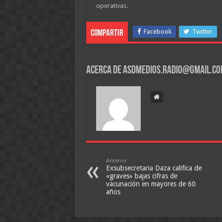
operativas.
Facebook
Twitter
Compartir
Acerca de asdmedios.radio@gmail.c
Anterior
Exsubsecretaria Daza califica de
«graves» bajas cifras de
vacunación en mayores de 60
años