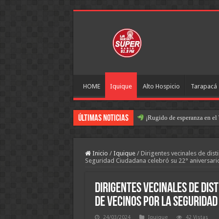
HOME
Iquique
Alto Hospicio
Tarapacá
Últimas Noticias
¡Rugido de esperanza en el 
Inicio
/
Iquique
/
Dirigentes vecinales de dist
Seguridad Ciudadana celebró su 22° aniversar
Dirigentes vecinales de dis
de Vecinos por la Seguridad
24/03/2024
Iquique
42 Vistas