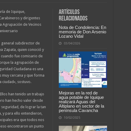
Artículos
ría de Iquique,
relacionados
arabineros y dirigentes
 la Agrupación de Vecinos
Nota de Condolencia: En
aniversario
memoria de Don Arsenio
Lozano Vidal
l general subdirector de
03/04/2026
ya Zapata, quien conoció y
s cuando fue comisario de
porque la agrupación de
guridad Ciudadana es una
es muy cercana y que forma
a ciudad», sostuvo.
Mejoras en la red de
llos han tenido un trabajo
agua potable de Iquique
ero han hecho valer desde
realizará Aguas del
Altiplano en sector de la
 seguridad, de lograr la tan
península Cavancha
, y para ello entendieron,
10/02/2025
cipales era que todos nos
 eso encontraron un punto