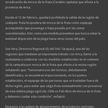
erradicación de mosca de la fruta (Ceratitis capitata) que afecta a la
provincia de Arica.
Desde el 12 de febrero, quedará prohibida la salida de la región de
cualquier fruta hospedera de mosca de la fruta como equipaje
acompañado que provenga o haya pasado por las zonas
cuarentenadas. Esto como una medida preventiva que busca evitar la
eventual dispersión de la plaga hacia otras zonas del país.
Sue Vera, Directora Regional (S) del SAG Tarapacá, una de las
regiones que mantiene un importante tránsito con Arica, llamó a la
ciudadanía a colaborar con las medidas establecidas en el contexto
de la campaña por mosca de la fruta que afecta a la vecina región
señalando que: “funcionarios/as del Servicio, debidamente
identificados, se encuentran inspeccionando, en los puntos
establecidos, el equipaje de las personas que se trasladan fuera de
dicha región, para evitar que salga fruta eventualmente con presencia
de esta dañina plaga agrícola. Chile es País libre de mosca de la fruta
y debemos cuidar esta condición”, enfatizó.
Respecto a la cadena de abastecimiento de productos agrícolas