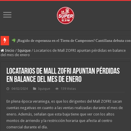
¡Rugido de esperanza en el Tierra de Campeones! Cantillana debuta con u
Inicio
/
Iquique
/
Locatarios de Mall ZOFRI apuntan pérdidas en balance
del mes de enero
Locatarios de Mall ZOFRI apuntan pérdidas
en balance del mes de enero
04/02/2024
Iquique
139 Vistas
En plena época veraniega, es que los dirigentes del Mall ZOFRI sacan
cuentas negativas en cuanto a las ventas realizadas durante el mes de
enero. Además, señalan que esta baja tiene que ver con los altos
montos de arriendo y la restricción horaria que afecta al centro
comercial durante el día.