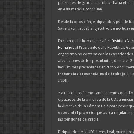
pensiones de gracia, las críticas hacia el r
en esta materia continúan.
Desde la oposición, el diputado y jefe de b
Sauerbaum, acusó al Ejecutivo de
no busca
En cuanto al oficio que envió el
Instituto Na
Humanos
al Presidente de la República, Gabr
organismo no contaba con las capacidades p
afectaciones de los postulantes, desde el G
inquietudes presentadas en dicho documen
instancias presenciales de trabajo
junt
INDH.
Y a raíz de los últimos antecedentes que dio 
diputados de la bancada de la UDI anunciaro
la directiva de la Cámara Baja para pedir q
especial
el proyecto que busca regular el 
las pensiones de gracia.
El diputado de la UDI, Henry Leal, quien pre