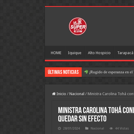
HOME
Iquique
Alto Hospicio
Tarapacá
Últimas Noticias
¡Rugido de esperanza en el 
Inicio
/
Nacional
/
Ministra Carolina Tohá con
Ministra Carolina Tohá conf
quedar sin efecto
28/01/2024
Nacional
44 Vistas