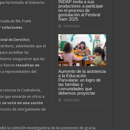
INDAP invita a sus
ol que ha tomado el Gobierno
productores a participar
en el proceso de
postulación al Festival
Ñam 2025
ancada de RN, Frank
10/02/2025
r soluciones
.
cional de Derechos
iel Boric, advirtiendo que el
ara acreditar las
obierno aseguraron que las
to fueron
resueltas en
Aumento de la asistencia
o a representantes del
a la Educación
Parvularia: un logro de
las familias y
comunidades que
a conocer la Contraloría,
debemos proyectar
n que enviarán un oficio a
10/02/2025
ue
se vote en una sesión
proceso de otorgamiento de
sidió la comisión investigadora de las pensiones de gracia,