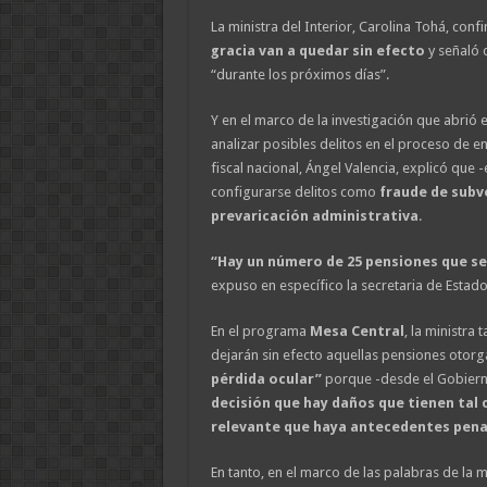
La ministra del Interior, Carolina Tohá, con
gracia van a quedar sin efecto
y señaló 
“durante los próximos días”.
Y en el marco de la investigación que abrió e
analizar posibles delitos en el proceso de en
fiscal nacional, Ángel Valencia, explicó que 
configurarse delitos como
fraude de subv
prevaricación administrativa
.
“Hay un número de 25 pensiones que se 
expuso en específico la secretaria de Estado
En el programa
Mesa Central
, la ministra
dejarán sin efecto aquellas pensiones otor
pérdida ocular”
porque -desde el Gobier
decisión que hay daños que tienen tal 
relevante que haya antecedentes pena
En tanto, en el marco de las palabras de la m