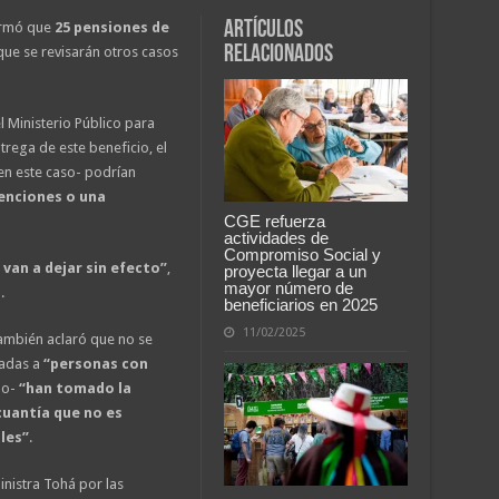
Artículos
firmó que
25 pensiones de
relacionados
que se revisarán otros casos
l Ministerio Público para
trega de este beneficio, el
-en este caso- podrían
enciones o una
CGE refuerza
actividades de
Compromiso Social y
van a dejar sin efecto”
,
proyecta llegar a un
mayor número de
.
beneficiarios en 2025
11/02/2025
 también aclaró que no se
gadas a
“personas con
no-
“han tomado la
cuantía que no es
les”
.
inistra Tohá por las