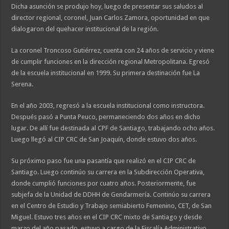
Dicha asunción se produjo hoy, luego de presentar sus saludos al
director regional, coronel, Juan Carlos Zamora, oportunidad en que
dialogaron del quehacer institucional de la región.
La coronel Troncoso Gutiérrez, cuenta con 24 años de servicio y viene
de cumplir funciones en la dirección regional Metropolitana. Egresó
de la escuela institucional en 1999. Su primera destinación fue La
Serena.
En el año 2003, regresó a la escuela institucional como instructora.
Después pasó a Punta Peuco, permaneciendo dos años en dicho
lugar. De allí fue destinada al CPF de Santiago, trabajando ocho años.
Luego llegó al CIP CRC de San Joaquín, donde estuvo dos años.
Su próximo paso fue una pasantía que realizó en el CIP CRC de
Santiago. Luego continúo su carrera en la Subdirección Operativa,
donde cumplió funciones por cuatro años. Posteriormente, fue
subjefa de la Unidad de DDHH de Gendarmería. Continúo su carrera
en el Centro de Estudio y Trabajo semiabierto Femenino, CET, de San
Miguel. Estuvo tres años en el CIP CRC mixto de Santiago y desde
marzo del año pasado, estuvo a cargo de la Fiscalía Administrativo