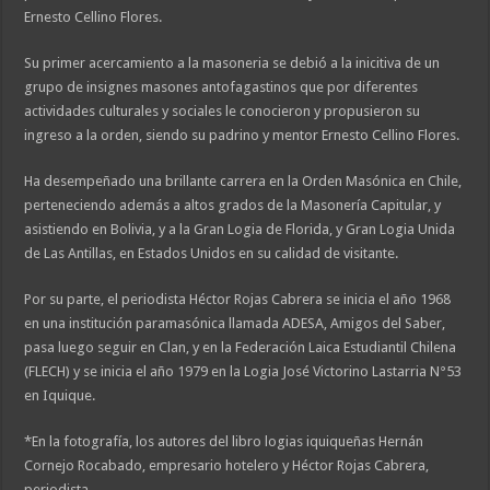
Ernesto Cellino Flores.
Su primer acercamiento a la masoneria se debió a la inicitiva de un
grupo de insignes masones antofagastinos que por diferentes
actividades culturales y sociales le conocieron y propusieron su
ingreso a la orden, siendo su padrino y mentor Ernesto Cellino Flores.
Ha desempeñado una brillante carrera en la Orden Masónica en Chile,
perteneciendo además a altos grados de la Masonería Capitular, y
asistiendo en Bolivia, y a la Gran Logia de Florida, y Gran Logia Unida
de Las Antillas, en Estados Unidos en su calidad de visitante.
Por su parte, el periodista Héctor Rojas Cabrera se inicia el año 1968
en una institución paramasónica llamada ADESA, Amigos del Saber,
pasa luego seguir en Clan, y en la Federación Laica Estudiantil Chilena
(FLECH) y se inicia el año 1979 en la Logia José Victorino Lastarria N°53
en Iquique.
*En la fotografía, los autores del libro logias iquiqueñas Hernán
Cornejo Rocabado, empresario hotelero y Héctor Rojas Cabrera,
periodista.