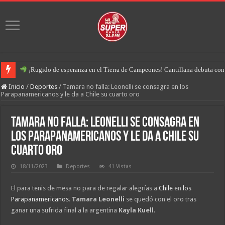
¡Rugido de esperanza en el Tierra de Campeones! Cantillana debuta con u
Inicio
/
Deportes
/
Tamara no falla: Leonelli se consagra en los
Parapanamericanos y le da a Chile su cuarto oro
Tamara no falla: Leonelli se consagra en
los Parapanamericanos y le da a Chile su
cuarto oro
18/11/2023
Deportes
41 Vistas
El para tenis de mesa no para de regalar alegrías a
Chile
en
los
Parapanamericanos
.
Tamara Leonelli
se quedó con el oro tras
ganar una sufrida final a la argentina
Kayla Kuell
.