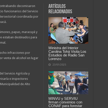
Artículos
 contrabando decomisaron
relacionados
io funcionarios del Servicio
ntersectorial coordinada por
pacá.
limones, papas, maracuyá y
ue estaban destinados para
rmal.
Ministra del Interior
Carolina Tohá Visita Los
ocho infracciones por
Estudios de Radio San
or venta de alcohol en lugar
Lorenzo
23/01/2025
del Servicio Agrícola y
isaría e inspectores
 Municipalidad de Alto
MINVU y SERVIU
firman convenios con
CONAF para forestar