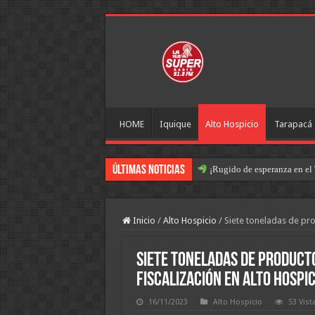
HOME
Iquique
Alto Hospicio
Tarapacá
Últimas Noticias
¡Rugido de esperanza en el 
Inicio
/
Alto Hospicio
/
Siete toneladas de pro
Siete toneladas de product
fiscalización en Alto Hospic
16/11/2023
Alto Hospicio
53 Vist