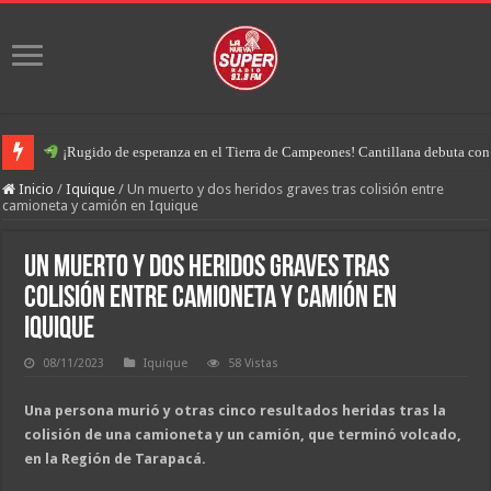
¡Rugido de esperanza en el Tierra de Campeones! Cantillana debuta con u
Inicio
/
Iquique
/
Un muerto y dos heridos graves tras colisión entre
camioneta y camión en Iquique
Un muerto y dos heridos graves tras
colisión entre camioneta y camión en
Iquique
08/11/2023
Iquique
58 Vistas
Una persona murió y otras cinco resultados heridas tras la
colisión de una camioneta y un camión, que terminó volcado,
en la Región de Tarapacá.