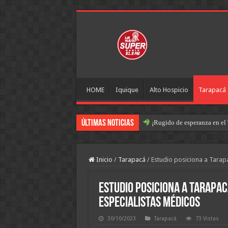
HOME
Iquique
Alto Hospicio
Tarapacá
Últimas Noticias
¡Rugido de esperanza en el 
Inicio
/
Tarapacá
/
Estudio posiciona a Tarap
Estudio posiciona a Tarapac
especialistas médicos
30/10/2023
Tarapacá
73 Vistas