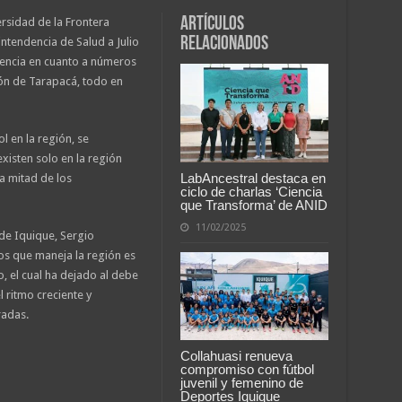
Artículos
rsidad de la Frontera
relacionados
intendencia de Salud a Julio
rencia en cuanto a números
ión de Tarapacá, todo en
l en la región, se
xisten solo en la región
LabAncestral destaca en
a mitad de los
ciclo de charlas ‘Ciencia
que Transforma’ de ANID
11/02/2025
 de Iquique, Sergio
os que maneja la región es
o, el cual ha dejado al debe
 ritmo creciente y
radas.
Collahuasi renueva
compromiso con fútbol
juvenil y femenino de
Deportes Iquique