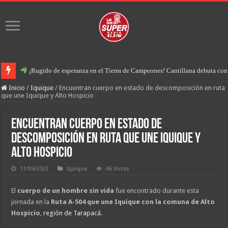
¡Rugido de esperanza en el Tierra de Campeones! Cantillana debuta con u
Inicio
/
Iquique
/
Encuentran cuerpo en estado de descomposición en ruta
que une Iquique y Alto Hospicio
Encuentran cuerpo en estado de
descomposición en ruta que une Iquique y
Alto Hospicio
11/09/2023
Iquique
46 Vistas
El
cuerpo de un hombre sin vida
fue encontrado durante esta
jornada en la
Ruta A-504 que une Iquique con la comuna de Alto
Hospicio
,
región de Tarapacá
.