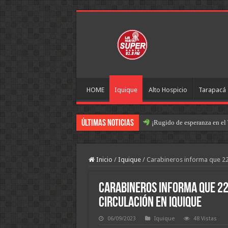
HOME
Iquique
Alto Hospicio
Tarapacá
Últimas Noticias
¡Rugido de esperanza en el 
Inicio
/
Iquique
/
Carabineros informa que 22 
Carabineros informa que 22
circulación en Iquique
06/09/2023
Iquique
48 Vistas