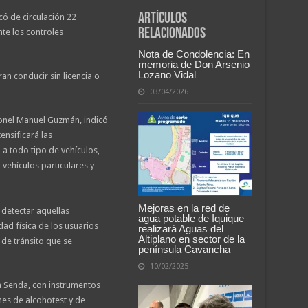
Artículos
có de circulación 22
relacionados
te los controles
Nota de Condolencia: En
memoria de Don Arsenio
Lozano Vidal
an conducir sin licencia o
03/04/2026
oronel Manuel Guzmán, indicó
ensificará las
 a todo tipo de vehículos,
 vehículos particulares y
Mejoras en la red de
y detectar aquellas
agua potable de Iquique
ad física de los usuarios
realizará Aguas del
Altiplano en sector de la
y de tránsito que se
península Cavancha
10/02/2025
a Senda, con instrumentos
es de alcohotest y de