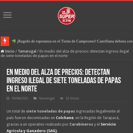
¡Rugido de esperanza en el Tierra de Campeones! Cantillana debuta con u
Inicio
/
Tamarugal
/
En medio del alza de precios: detectan ingreso ilegal
de siete toneladas de papas en el norte
En medio del alza de precios: detectan
ingreso ilegal de siete toneladas de papas
en el norte
30/08/2023
Tamarugal
52 Vistas
Un total de
siete toneladas de papas
ingresadas ilegalmente al
país fueron decomisadas en
Colchane
, en la Región de Tarapacá,
gracias a un operativo realizado por
Carabineros
y el
Servicio
Agrícola y Ganadero (SAG)
.