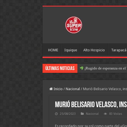
HOME
Iquique
Alto Hospicio
Tarapacá
Últimas Noticias
¡Rugido de esperanza en el 
Inicio
/
Nacional
/
Murió Belisario Velasco, in
Murió Belisario Velasco, ins
25/08/2023
Nacional
83 Vistas
Es recordado por su rol como parte del «Gru