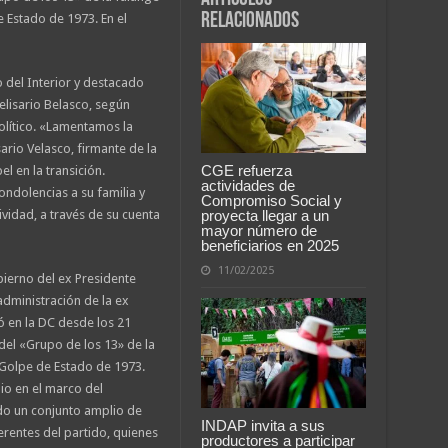
relacionados
 Estado de 1973. En el
o del Interior y destacado
elisario Belasco, según
olítico. «Lamentamos la
ario Velasco, firmante de la
CGE refuerza
l en la transición.
actividades de
ndolencias a su familia y
Compromiso Social y
proyecta llegar a un
vidad, a través de su cuenta
mayor número de
beneficiarios en 2025
11/02/2025
bierno del ex Presidente
 administración de la ex
ó en la DC desde los 21
del «Grupo de los 13» de la
Golpe de Estado de 1973.
dio en el marco del
ndo un conjunto amplio de
INDAP invita a sus
erentes del partido, quienes
productores a participar