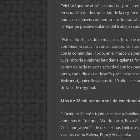
Teletón Iquique abrió sus puertas para atend
en situación de discapacidad de la región d
número veintiséis conmemora todos sus añ
reflejar un positivo balance del trabajo real
“Estos años han sido lo más fructíferos de m
combinar la cercanía con un equipo, con los 
con la comunidad. Todo, en el marco de pert
cuya historia y valores inundan a quienes fo
centro de toda nuestra actividad son los paci
tanto, cada día es un desafío para nosotros
Volenski,
quien lleva más de 10 años ejerci
de la sede regional.
Más de 28 mil atenciones de excelencia
El Instituto Teletón Iquique recibe a familia
comunas de Iquique, Alto Hospicio, Pozo Alm
Colchane, además de otras zonas limítrofes 
vecinos como Bolivia, Perú y Venezuela.