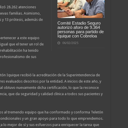
alizó 28.262 atenciones
nuevas familias. Asimismo,
is y 13 prótesis, además de
Comité Estadio Seguro
autorizó aforo de 9.364
personas para partido de
Iquique con Cobreloa
pertenecer a este equipo
06/02/2025
 igual que el tener un rol de
rehabilitación ha tenido
rofesionalismo de sus
eletón Iquique recibió la acreditación de la Superintendencia de
es evaluados descritos por la entidad. A inicios de este año, y
al obtuvo nuevamente dicha certificación, lo que la reconoce
ia, que da seguridad y calidad clínica a todos sus pacientes y
ntos al tremendo equipo que ha conformado y conforma Teletón
incondicionales y un gran apoyo para todo lo que emprendemos.
 lo mejor de sí y sus esfuerzos para enriquecer la tarea que