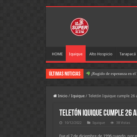
HOME
Iquique
Alto Hospicio
Tarapacá
Últimas Noticias
¡Rugido de esperanza en el 
Inicio
/
Iquique
/
Teletón Iquique cumple 26 
Teletón Iquique cumple 26 a
10/12/2022
Iquique
38 Vistas
Fue el 7 de diciembre de 1996 cuando, por pr