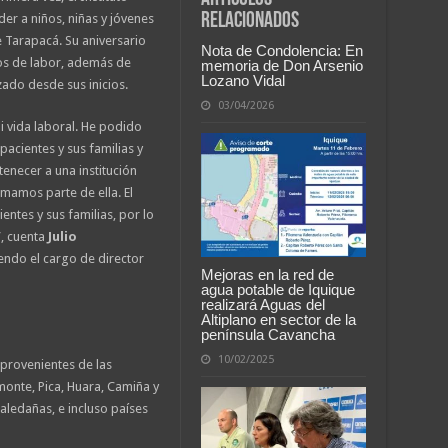
relacionados
er a niños, niñas y jóvenes
e Tarapacá. Su aniversario
Nota de Condolencia: En
os de labor, además de
memoria de Don Arsenio
Lozano Vidal
izado desde sus inicios.
03/04/2026
i vida laboral. He podido
pacientes y sus familias y
enecer a una institución
rmamos parte de ella. El
entes y sus familias, por lo
”, cuenta
Julio
endo el cargo de director
Mejoras en la red de
agua potable de Iquique
realizará Aguas del
Altiplano en sector de la
península Cavancha
10/02/2025
s provenientes de las
onte, Pica, Huara, Camiña y
aledañas, e incluso países