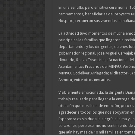
En una sencilla, pero emotiva ceremonia, 156
campamentos, beneficiarias del proyecto N
Hospicio, recibieron sus viviendas la mañana
La actividad tuvo momentos de mucha emoci
principales las familias que llegaron a recibir
departamentos y los dirigentes, quienes f
gobernador regional, José Miguel Carvajal; e
diputado, Renzo Trisotti; la jefa nacional d
Asentamientos Precarios del MINVU, Verónica
MINVU, Godeliver Arriagada; el director (S)
Asmorú, entre otros invitados.
Visiblemente emocionada, la dirigenta Dian
trabajo realizado para llegar a la entrega de
situación que nos llena de emoción, pero e
agradecer a todos los que nos apoyaron en
Esperanza es sin duda la alegría al alma y un
corazones, pero ese mismo sentimiento de vi
que aún hay más de 10 mil familias en toma