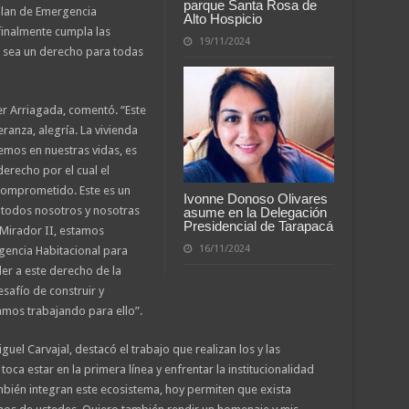
parque Santa Rosa de
Plan de Emergencia
Alto Hospicio
finalmente cumpla las
19/11/2024
a sea un derecho para todas
er Arriagada, comentó. “Este
ranza, alegría. La vivienda
emos en nuestras vidas, es
derecho por el cual el
 comprometido. Este es un
Ivonne Donoso Olivares
a todos nosotros y nosotras
asume en la Delegación
Presidencial de Tarapacá
 Mirador II, estamos
16/11/2024
gencia Habitacional para
r a este derecho de la
esafío de construir y
amos trabajando para ello”.
uel Carvajal, destacó el trabajo que realizan los y las
toca estar en la primera línea y enfrentar la institucionalidad
ambién integran este ecosistema, hoy permiten que exista