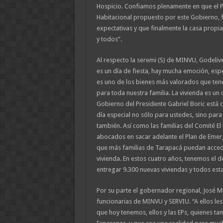
Hospicio. Confiamos plenamente en que el 
Habitacional propuesto por este Gobierno, 
expectativas y que finalmente la casa propi
y todos”.
Al respecto la seremi (S) de MINVU, Godeliv
es un día de fiesta, hay mucha emoción, espe
es uno de los bienes más valorados que ten
para toda nuestra familia. La vivienda es un 
Gobierno del Presidente Gabriel Boric está
día especial no sólo para ustedes, sino par
también. Así como las familias del Comité El
abocados en sacar adelante el Plan de Emer
que más familias de Tarapacá puedan accede
vivienda. En estos cuatro años, tenemos el d
entregar 9.300 nuevas viviendas y todos est
Por su parte el gobernador regional, José Mig
funcionarias de MINVU y SERVIU. “A ellos les 
que hoy tenemos, ellos y las EPs, quienes t