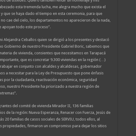
hos de ustedes. Quiero también rendir un homenaje y mis
cabezado esta tremenda lucha, me alegra mucho que exista el
n y que se haya dado el tiempo en esta ceremonia, para que
 no cae del cielo, los departamentos no aparecieron de la nada,
e apoyan todo este proceso”.
i Alejandra Ceballos quien se dirigió a los presentes y destacó
omo Gobierno de nuestro Presidente Gabriel Boric, sabemos que
materia de vivienda, consientes que necesitamos en Tarapacá
mportante, que es concretar 9.300 viviendas en la región (…)
rabajar en conjunto con alcaldes y alcaldesas, gobernador
os a necesitar para la Ley de Presupuesto que pone énfasis
 por la ciudadanía, reactivación económica, seguridad
eso, nuestro Presidente ha priorizado a nuestra región de
extremas”.
rantes del comité de vivienda Mirador II, 136 familias
os de la región: Nueva Esperanza, Renacer con Fuerza, Jesús de
s 20 familias de casos sociales de SERVIU, todos ellos, al
us propiedades, firmaron un compromiso para dejar los sitios