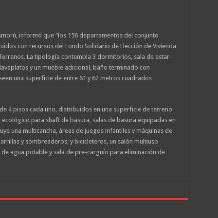
Asmorú, informó que “los 156 departamentos del conjunto
uidos con recursos del Fondo Solidario de Elección de Vivienda
rrenos. La tipología contempla 3 dormitorios, sala de estar-
avaplatos y un mueble adicional, baño terminado con
oseen una superficie de entre 61 y 62 metros cuadrados
de 4 pisos cada uno, distribuidos en una superficie de terreno
 ecológico para shaft de basura, salas de basura equipadas en
luye una multicancha, áreas de juegos infantiles y máquinas de
rrillas y sombreaderos; y bicicleteros, un salón multiuso
de agua potable y sala de pre-carguío para eliminación de