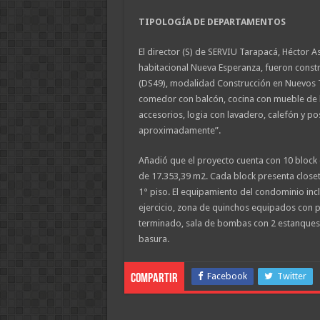
TIPOLOGÍA DE DEPARTAMENTOS
El director (S) de SERVIU Tarapacá, Héctor 
habitacional Nueva Esperanza, fueron constr
(DS49), modalidad Construcción en Nuevos Te
comedor con balcón, cocina con mueble de l
accesorios, logia con lavadero, calefón y p
aproximadamente”.
Añadió que el proyecto cuenta con 10 block 
de 17.353,39 m2. Cada block presenta closet
1° piso. El equipamiento del condominio inc
ejercicio, zona de quinchos equipados con pa
terminado, sala de bombas con 2 estanques 
basura.
Facebook
Twitter
Compartir