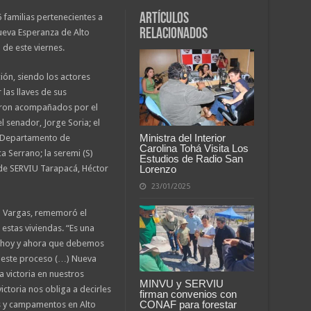
Artículos
 familias pertenecientes a
relacionados
ueva Esperanza de Alto
 de este viernes.
ón, siendo los actores
 las llaves de sus
ueron acompañados por el
l senador, Jorge Soria; el
Ministra del Interior
el Departamento de
Carolina Tohá Visita Los
 Serrano; la seremi (S)
Estudios de Radio San
Lorenzo
 de SERVIU Tarapacá, Héctor
23/01/2025
a Vargas, rememoró el
 estas viviendas. “Es una
s hoy y ahora que debemos
 este proceso (…) Nueva
a victoria en nuestros
MINVU y SERVIU
ctoria nos obliga a decirles
firman convenios con
CONAF para forestar
s y campamentos en Alto