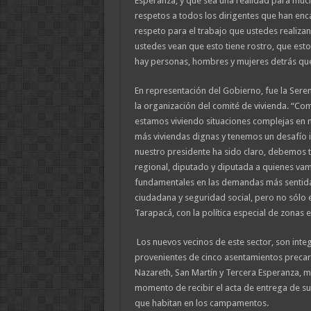
Esperanza, y que sea una realidad para muc
respetos a todos los dirigentes que han en
respeto para el trabajo que ustedes realiza
ustedes vean que esto tiene rostro, que esto
hay personas, hombres y mujeres detrás qu
En representación del Gobierno, fue la Serem
la organización del comité de vivienda. “C
estamos viviendo situaciones complejas en 
más viviendas dignas y tenemos un desafío i
nuestro presidente ha sido claro, debemos t
regional, diputado y diputada a quienes vam
fundamentales en las demandas más sentidas
ciudadana y seguridad social, pero no sólo 
Tarapacá, con la política especial de zonas 
Los nuevos vecinos de este sector, son integ
provenientes de cinco asentamientos precari
Nazareth, San Martín y Tercera Esperanza, má
momento de recibir el acta de entrega de s
que habitan en los campamentos.