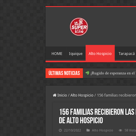
HOME
Iquique
Alto Hospicio
Tarapacá
Últimas Noticias
¡Rugido de esperanza en el 
Inicio
/
Alto Hospicio
/
156 familias recibiero
156 familias recibieron la
de Alto Hospicio
22/10/2022
Alto Hospicio
58 Vist